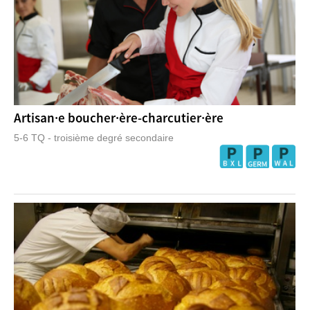
Artisan·e boucher·ère-charcutier·ère
5-6 TQ - troisième degré secondaire