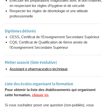
Effectuer les préparations magistrales avec le bon matériel,
Renforcement
Max
Max
en respectant les règles d'hygiène et de sécurité
2
2
Respecter les règles de déontologie et une attitude
Remédiation
Max
Max
professionnelle
2
2
Diplômes délivrés
CESS, Certificat de l'Enseignement Secondaire Supérieur
CQ6, Certificat de Qualification de 6ème année de
l'Enseignement Secondaire Supérieur
Métier associé (liste évolutive)
Assistant·e pharmaceutico-technique
Liste des écoles organisant la formation
Pour obtenir la liste des établissements qui organisent
cette formation,
cliquer ici
.
Si vous souhaitez poser une question (non-publiée), vous