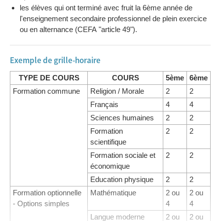
les élèves qui ont terminé avec fruit la 6ème année de
l'enseignement secondaire professionnel de plein exercice
ou en alternance (CEFA "article 49").
Exemple de grille-horaire
TYPE DE COURS
COURS
5ème
6ème
Formation commune
Religion / Morale
2
2
Français
4
4
Sciences humaines
2
2
Formation
2
2
scientifique
Formation sociale et
2
2
économique
Education physique
2
2
Formation optionnelle
Mathématique
2 ou
2 ou
- Options simples
4
4
Langue moderne
2 ou
2 ou