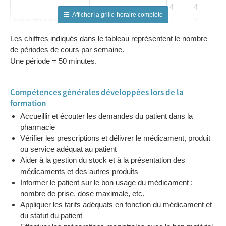
4
4
Afficher la grille-horaire complète
Formation optionnelle
Chimie analytique et
1
2
- Options de base
laboratoire
Les chiffres indiqués dans le tableau représentent le nombre
groupées
Physique
0
1
de périodes de cours par semaine.
Pharmacodynamie -
6
5
Une période = 50 minutes.
Pharmacognosie
Législation
2
0
Compétences générales développées lors de la
pharmaceutique et
formation
déontologie
Accueillir et écouter les demandes du patient dans la
Biologie et
3
0
pharmacie
microbiologie
Vérifier les prescriptions et délivrer le médicament, produit
Pharmacie pratique,
6
2
ou service adéquat au patient
galénique et
Aider à la gestion du stock et à la présentation des
laboratoire
médicaments et des autres produits
Travaux pratiques -
0
12
Informer le patient sur le bon usage du médicament :
Stages
nombre de prise, dose maximale, etc.
Activités au choix
Appliquer les tarifs adéquats en fonction du médicament et
Max
Max
(selon l'établissement)
du statut du patient
2
2