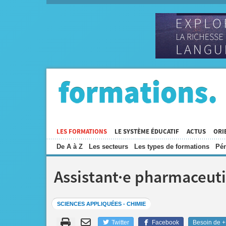
LES FORMATIONS
LE SYSTÈME ÉDUCATIF
ACTUS
ORI
De A à Z
Les secteurs
Les types de formations
Pén
Assistant·e pharmaceut
SCIENCES APPLIQUÉES - CHIMIE
Twitter
Facebook
Besoin de + 