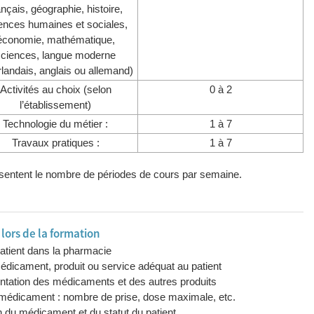
ançais, géographie, histoire,
ences humaines et sociales,
économie, mathématique,
sciences, langue moderne
rlandais, anglais ou allemand)
Activités au choix (selon
0 à 2
l’établissement)
Technologie du métier :
1 à 7
Travaux pratiques :
1 à 7
résentent le nombre de périodes de cours par semaine.
ors de la formation
patient dans la pharmacie
e médicament, produit ou service adéquat au patient
sentation des médicaments et des autres produits
u médicament : nombre de prise, dose maximale, etc.
on du médicament et du statut du patient