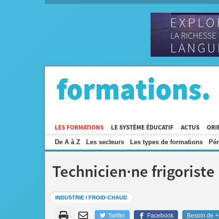
LES FORMATIONS
LE SYSTÈME ÉDUCATIF
ACTUS
ORI
De A à Z
Les secteurs
Les types de formations
Pén
Technicien·ne frigoriste
INDUSTRIE / FROID-CHAUD
Twitter
Facebook
Besoin de + 