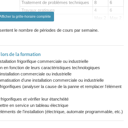
Traitement de problèmes techniques
8
6
Travaux pratiques
4
6
Afficher la grille-horaire complète
Max 2
Max 2
Max 2
Max 2
résentent le nombre de périodes de cours par semaine.
Max 2
Max 2
ors de la formation
allation frigorifique commerciale ou industrielle
on en fonction de leurs caractéristiques technologiques
installation commerciale ou industrielle
omatisation d'une installation commerciale ou industrielle
frigorifiques (analyser la cause de la panne et remplacer l'élément
gorifiques et vérifier leur étanchéité
ttre en service un tableau électrique
léments de l'installation (électrique, automate programmable, etc.)