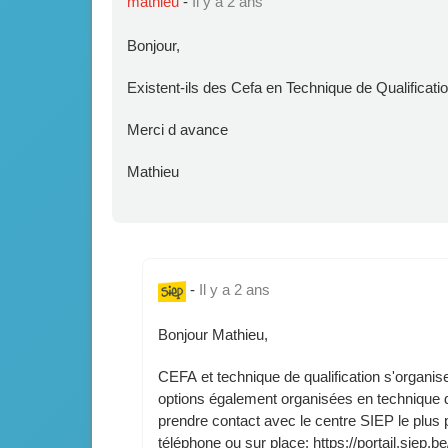
mathieu
-
Il y a 2 ans
Bonjour,
Existent-ils des Cefa en Technique de Qualificati
Merci d avance
Mathieu
-
Il y a 2 ans
Bonjour Mathieu,
CEFA et technique de qualification s'organ
options également organisées en technique de
prendre contact avec le centre SIEP le plus 
téléphone ou sur place: https://portail.siep.b