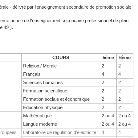
nérale - délivré par l'enseignement secondaire de promotion sociale
a 6ème année de l'enseignement secondaire professionnel de plein
e 49").
COURS
5ème
6ème
Religion / Morale
2
2
Français
4
4
Sciences humaines
2
2
Formation scientifique
2
2
Formation sociale et économique
2
2
Education physique
2
2
Mathématique
2 ou 4
2 ou 4
Langue moderne
2 ou 4
2 ou 4
groupées
Laboratoire de régulation d'électricité
4
4