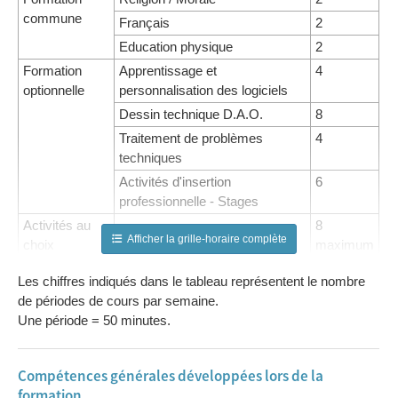
commune
Français
2
Education physique
2
Formation
Apprentissage et
4
optionnelle
personnalisation des logiciels
Dessin technique D.A.O.
8
Traitement de problèmes
4
techniques
Activités d'insertion
6
professionnelle - Stages
Activités au
8
Afficher la grille-horaire complète
choix
maximum
Renforcement
4
Les chiffres indiqués dans le tableau représentent le nombre
maximum
de périodes de cours par semaine.
Remédiation
2
Une période = 50 minutes.
maximum
Compétences générales développées lors de la
formation