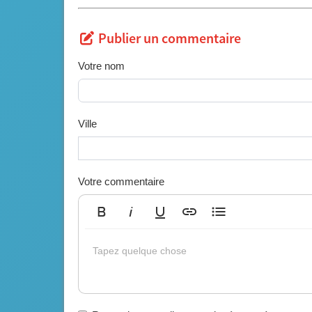
Publier un commentaire
Votre nom
Ville
Votre commentaire
Gras
Italique
Souligné
Insérer un lien
Liste non ordonnée
Tapez quelque chose