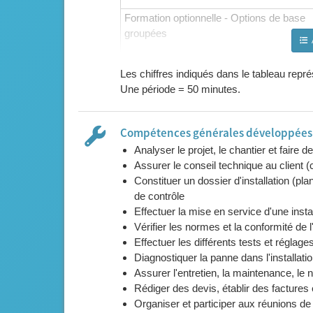
Formation optionnelle - Options de base
groupées
Les chiffres indiqués dans le tableau rep
Une période = 50 minutes.
Compétences générales développées l
Activités au choix (selon l'établissement)
Analyser le projet, le chantier et faire 
Assurer le conseil technique au client (c
Renforcement
Constituer un dossier d'installation (plan
de contrôle
Effectuer la mise en service d'une insta
Remédiation
Vérifier les normes et la conformité de l
Effectuer les différents tests et réglage
Diagnostiquer la panne dans l'installati
Assurer l'entretien, la maintenance, le n
Rédiger des devis, établir des factures
Organiser et participer aux réunions de