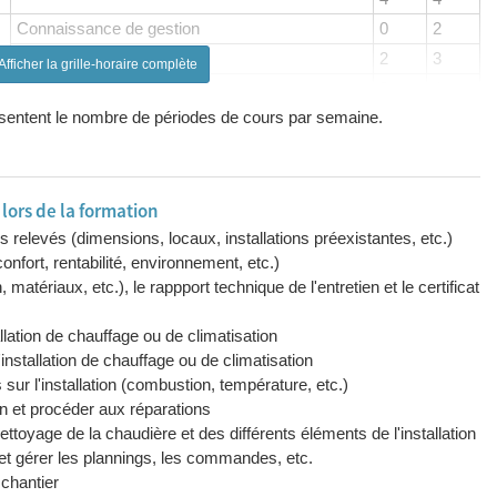
Connaissance de gestion
0
2
Laboratoire de mécanique
2
3
Afficher la grille-horaire complète
Laboratoire d'électricité
3
4
résentent le nombre de périodes de cours par semaine.
Dessin technique
2
2
Techniques du chauffage et régulation
3
5
Travaux pratiques - Chaufffage, climatisation et
6
7
régulation
ors de la formation
Max
Max
des relevés (dimensions, locaux, installations préexistantes, etc.)
2
2
onfort, rentabilité, environnement, etc.)
, matériaux, etc.), le rappport technique de l'entretien et le certificat
Max
Max
2
2
llation de chauffage ou de climatisation
Max
Max
'installation de chauffage ou de climatisation
2
2
s sur l'installation (combustion, température, etc.)
on et procéder aux réparations
ettoyage de la chaudière et des différents éléments de l'installation
 et gérer les plannings, les commandes, etc.
 chantier