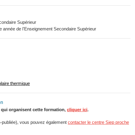
condaire Supérieur
ème année de l'Enseignement Secondaire Supérieur
laire thermique
on
s qui organisent cette formation,
cliquer ici
.
n-publiée), vous pouvez également
contacter le centre Siep proche