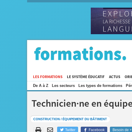
LES FORMATIONS
LE SYSTÈME ÉDUCATIF
ACTUS
ORI
De A à Z
Les secteurs
Les types de formations
Pén
Technicien·ne en équip
CONSTRUCTION / ÉQUIPEMENT DU BÂTIMENT
Twitter
Facebook
Besoin de + 