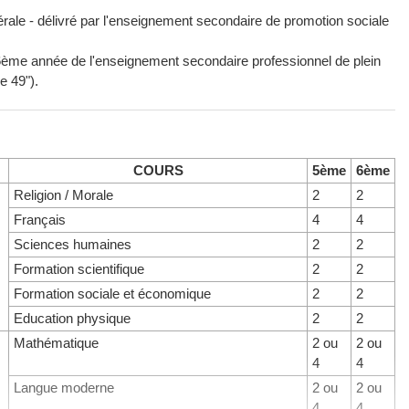
nérale - délivré par l'enseignement secondaire de promotion sociale
a 6ème année de l'enseignement secondaire professionnel de plein
e 49").
COURS
5ème
6ème
Religion / Morale
2
2
Français
4
4
Sciences humaines
2
2
Formation scientifique
2
2
Formation sociale et économique
2
2
Education physique
2
2
Mathématique
2 ou
2 ou
4
4
Langue moderne
2 ou
2 ou
4
4