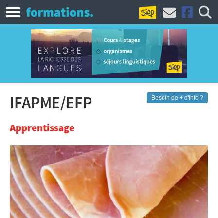
IFAPME/EFP
Besoin de + d'info ?
Apprentissage