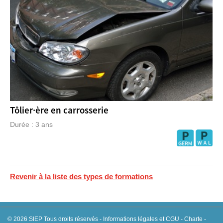
Tôlier·ère en carrosserie
Durée : 3 ans
Revenir à la liste des types de formations
© 2026
SIEP
Tous droits réservés -
Informations légales et CGU
-
Charte
-