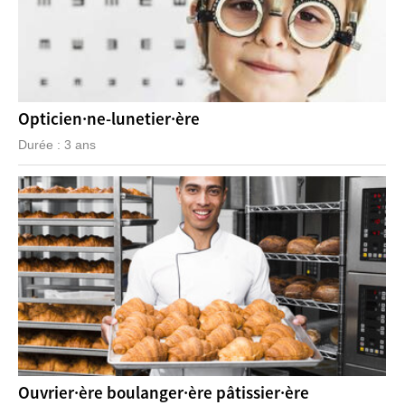
Opticien·ne-lunetier·ère
Durée : 3 ans
Ouvrier·ère boulanger·ère pâtissier·ère