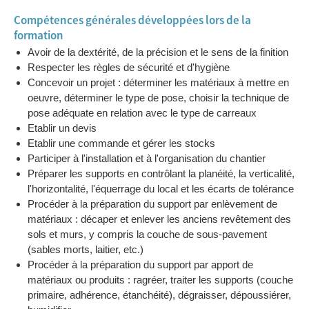
chape fraîche
Compétences générales développées lors de la
Année 2
04h
Réaliser la pose des carreaux au sol
formation
Année 3
12h
Analyse, préparation et organisation
Avoir de la dextérité, de la précision et le sens de la finition
des tâches 2
Respecter les règles de sécurité et d'hygiène
Année 3
52h
Carreaux collés sur parois verticales
Concevoir un projet : déterminer les matériaux à mettre en
Année 3
56h
Carrelage d'un escalier
oeuvre, déterminer le type de pose, choisir la technique de
Année 3
08h
Préparer des supports verticaux
pose adéquate en relation avec le type de carreaux
Année 3
04h
Réaliser la pose de carreaux sur parois
Etablir un devis
verticales
Etablir une commande et gérer les stocks
Année 3
04h
Carreler un escalier
Participer à l'installation et à l'organisation du chantier
Années 1, 2
Français
Préparer les supports en contrôlant la planéité, la verticalité,
& 3
l'horizontalité, l'équerrage du local et les écarts de tolérance
Années 1, 2
Mathématique
Procéder à la préparation du support par enlèvement de
& 3
matériaux : décaper et enlever les anciens revêtement des
Années 1, 2
Commerce
sols et murs, y compris la couche de sous-pavement
& 3
(sables morts, laitier, etc.)
Années 1, 2
Droit
Procéder à la préparation du support par apport de
& 3
matériaux ou produits : ragréer, traiter les supports (couche
Années 1, 2
Monde contemporain
primaire, adhérence, étanchéité), dégraisser, dépoussiérer,
& 3