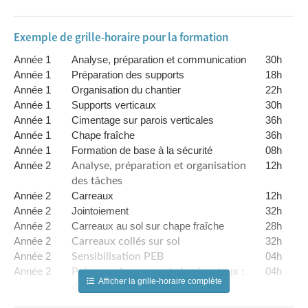
Exemple de grille-horaire pour la formation
Année 1
Analyse, préparation et communication
30h
Année 1
Préparation des supports
18h
Année 1
Organisation du chantier
22h
Année 1
Supports verticaux
30h
Année 1
Cimentage sur parois verticales
36h
Année 1
Chape fraîche
36h
Année 1
Formation de base à la sécurité
08h
Année 2
12h
Analyse, préparation et organisation
des tâches
Année 2
Carreaux
12h
Année 2
Jointoiement
32h
Année 2
Carreaux au sol sur chape fraîche
28h
Année 2
32h
Carreaux collés sur sol
Année 2
04h
Sensibilisation PEB
Année 2
04h
Préparer des supports horizontaux :
Afficher la grille-horaire complète
dresser une chape
Année 2
04h
Réaliser la pose de carreaux au sol sur