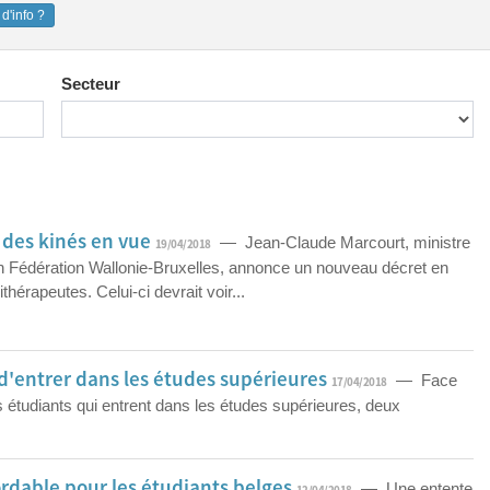
d'info ?
Secteur
 des kinés en vue
— Jean-Claude Marcourt, ministre
19/04/2018
n Fédération Wallonie-Bruxelles, annonce un nouveau décret en
hérapeutes. Celui-ci devrait voir...
d'entrer dans les études supérieures
— Face
17/04/2018
étudiants qui entrent dans les études supérieures, deux
rdable pour les étudiants belges
— Une entente