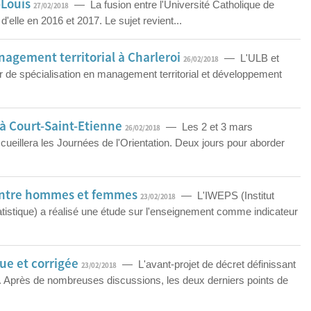
-Louis
— La fusion entre l'Université Catholique de
27/02/2018
 d'elle en 2016 et 2017. Le sujet revient...
agement territorial à Charleroi
— L'ULB et
26/02/2018
 de spécialisation en management territorial et développement
 à Court-Saint-Etienne
— Les 2 et 3 mars
26/02/2018
eillera les Journées de l'Orientation. Deux jours pour aborder
 entre hommes et femmes
— L'IWEPS (Institut
23/02/2018
tatistique) a réalisé une étude sur l'enseignement comme indicateur
vue et corrigée
— L'avant-projet de décret définissant
23/02/2018
ils. Après de nombreuses discussions, les deux derniers points de