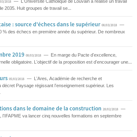
— L'Université Catholique de Louvain a réalisé un travail
/03/2018
t de 2035. Huit groupes de travail se...
aise : source d'échecs dans le supérieur
—
08/03/2018
50 % des échecs en première année du supérieur. De nombreux
embre 2019
— En marge du Pacte d'excellence,
08/03/2018
elle obligatoire. L'objectif de la proposition est d'encourager une...
ours
— L'Ares, Académie de recherche et
05/03/2018
du décret Paysage régissant l'enseignement supérieur. Les
.
tions dans le domaine de la construction
—
28/02/2018
nt, l'IFAPME va lancer cinq nouvelles formations en septembre