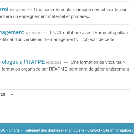
eroi
— Une nouvelle école islamique devrait voir le jour
14/02/2018
ensera un enseignement maternel et primaire,...
management
— L'UCL collabore avec l'Eurometropolitan
12/02/2018
ificat d'université en "E-management". L'objectif de cette
nologue à l'IFAPME
— Une formation de viticulteur-
09/02/2018
e formation organisée par l'IFAPME permettra de gérer entièrement
28
»
 CGU
-
Charte
-
Traitement des données
-
Plan du site
-
Contact
- Site d'information 