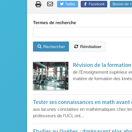
Twitter
Facebook
Besoin de + 
Termes de recherche
Rechercher
Réinitialiser
Révision de la formation
de l'Enseignement supérieur e
matière de formation des kinésit
Tester ses connaissances en math avant 
aux lacunes constatées en mathématiques chez les 
professeurs de l'UCL ont...
Etudier au Québec : dorénavant plus abo