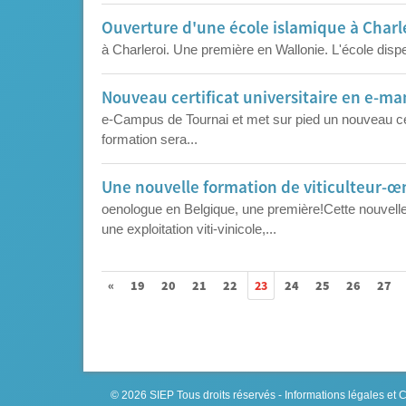
Ouverture d'une école islamique à Charl
à Charleroi. Une première en Wallonie. L'école disp
Nouveau certificat universitaire en e-
e-Campus de Tournai et met sur pied un nouveau cert
formation sera...
Une nouvelle formation de viticulteur-œ
oenologue en Belgique, une première!Cette nouvell
une exploitation viti-vinicole,...
«
19
20
21
22
23
24
25
26
27
© 2026
SIEP
Tous droits réservés -
Informations légales et