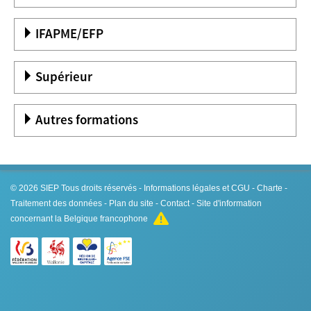
IFAPME/EFP
Supérieur
Autres formations
© 2026
SIEP
Tous droits réservés -
Informations légales et CGU
-
Charte
-
Traitement des données
-
Plan du site
-
Contact
- Site d'information
concernant la Belgique francophone