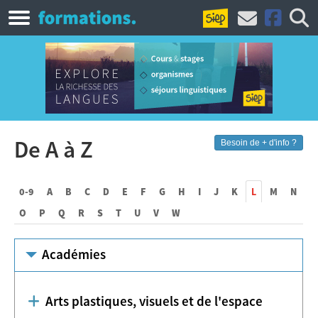
De A à Z
Besoin de + d'info ?
0-9
A
B
C
D
E
F
G
H
I
J
K
L
M
N
O
P
Q
R
S
T
U
V
W
Académies
Arts plastiques, visuels et de l'espace