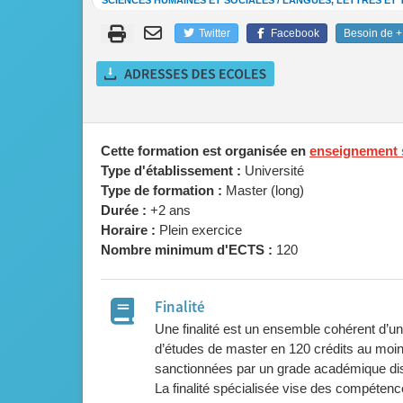
SCIENCES HUMAINES ET SOCIALES / LANGUES, LETTRES E
Twitter
Facebook
Besoin de + 
Cette formation est organisée en
enseignement 
Type d'établissement :
Université
Type de formation :
Master (long)
Durée :
+2 ans
Horaire :
Plein exercice
Nombre minimum d'ECTS :
120
Finalité
Une finalité est un ensemble cohérent d’u
d’études de master en 120 crédits au mo
sanctionnées par un grade académique dis
La finalité spécialisée vise des compétenc