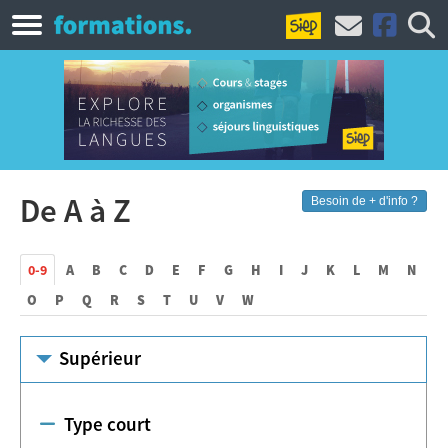
De A à Z
Besoin de + d'info ?
0-9
A
B
C
D
E
F
G
H
I
J
K
L
M
N
O
P
Q
R
S
T
U
V
W
Supérieur
Type court