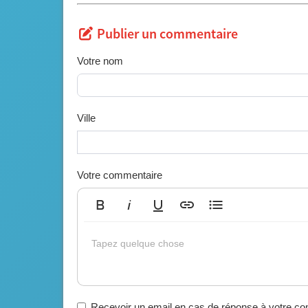
Publier un commentaire
Votre nom
Ville
Votre commentaire
Gras
Italique
Souligné
Insérer un lien
Liste non ordonnée
Tapez quelque chose
Recevoir un email en cas de réponse à votre c