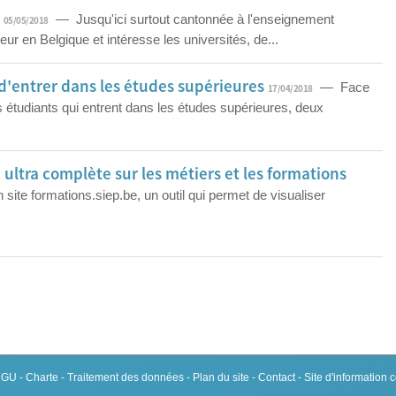
é
— Jusqu'ici surtout cantonnée à l'enseignement
05/05/2018
eur en Belgique et intéresse les universités, de...
d'entrer dans les études supérieures
— Face
17/04/2018
étudiants qui entrent dans les études supérieures, deux
ultra complète sur les métiers et les formations
 site formations.siep.be, un outil qui permet de visualiser
 CGU
-
Charte
-
Traitement des données
-
Plan du site
-
Contact
- Site d'information 