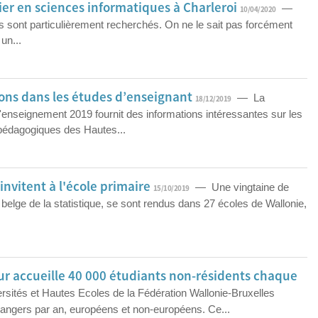
er en sciences informatiques à Charleroi
—
10/04/2020
ns sont particulièrement recherchés. On ne le sait pas forcément
un...
rçons dans les études d’enseignant
— La
18/12/2019
l'enseignement 2019 fournit des informations intéressantes sur les
 pédagogiques des Hautes...
invitent à l'école primaire
— Une vingtaine de
15/10/2019
ce belge de la statistique, se sont rendus dans 27 écoles de Wallonie,
r accueille 40 000 étudiants non-résidents chaque
ités et Hautes Ecoles de la Fédération Wallonie-Bruxelles
trangers par an, européens et non-européens. Ce...