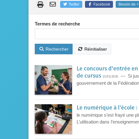
Twitter
Facebook
Besoin de + 
Termes de recherche
Rechercher
Réinitialiser
Le concours d'entrée en
de cursus
— Si jusq
13/02/2026
gouvernement de la Fédération 
Le numérique à l’école : 
le numérique s’est frayé une p
L’utilisation dans l’enseignemen