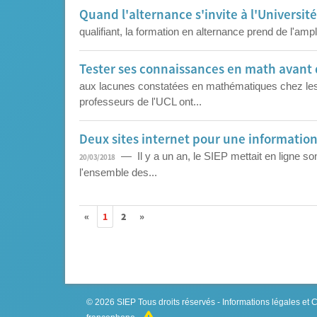
Quand l'alternance s'invite à l'Universit
qualifiant, la formation en alternance prend de l'ampl
Tester ses connaissances en math avant 
aux lacunes constatées en mathématiques chez les 
professeurs de l'UCL ont...
Deux sites internet pour une information 
— Il y a un an, le SIEP mettait en ligne son
20/03/2018
l'ensemble des...
«
1
2
»
© 2026
SIEP
Tous droits réservés -
Informations légales et