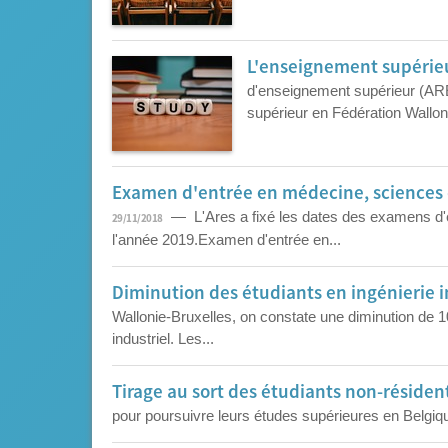
L'enseignement supérieu
d'enseignement supérieur (AR
supérieur en Fédération Walloni
Examen d'entrée en médecine, sciences d
— L'Ares a fixé les dates des examens d'en
29/11/2018
l'année 2019.Examen d'entrée en...
Diminution des étudiants en ingénierie i
Wallonie-Bruxelles, on constate une diminution de 
industriel. Les...
Tirage au sort des étudiants non-résiden
pour poursuivre leurs études supérieures en Belgiqu