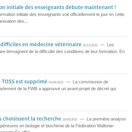
ion initiale des enseignants débute maintenant !
ation initiale des enseignants voit officiellement le jour en cette
nisation des...
difficiles en médecine vétérinaire
— Les
01/12/2022
re témoignent de la difficulté des conditions de leur formation. En
le TOSS est supprimé
— La commission de
02/06/2021
arlement de la FWB a approuvé un avant-projet de décret qui
s choisissent la recherche
— La première analyse
18/05/2021
érieures en biologie et biochimie de la Fédération Wallonie-