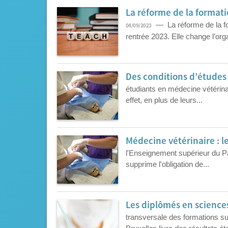
La réforme de la format
— La réforme de la form
04/09/2023
rentrée 2023. Elle change l’orga
Des conditions d’études 
étudiants en médecine vétérinai
effet, en plus de leurs...
Médecine vétérinaire : 
l'Enseignement supérieur du P
supprime l'obligation de...
Les diplômés en science
transversale des formations sup