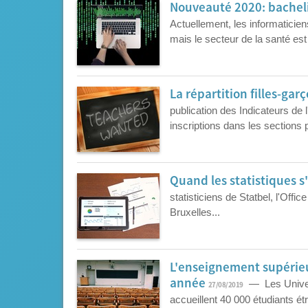
Nouveauté 2020: bacheli
Actuellement, les informaticie
mais le secteur de la santé est 
La répartition filles-ga
publication des Indicateurs de 
inscriptions dans les sections
Quand les statistiques s'
statisticiens de Statbel, l'Offi
Bruxelles...
L'enseignement supérieu
année
— Les Univers
27/08/2019
accueillent 40 000 étudiants é