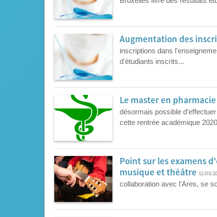
Bruxelles livre des résultats ét
Augmentation des inscri
inscriptions dans l'enseigneme
d'étudiants inscrits...
Le master en pharmacie
désormais possible d'effectue
cette rentrée académique 2020
Point sur les examens d'
musique et théâtre
12/05/2
collaboration avec l'Ares, se s