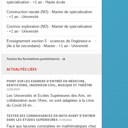
spécialisation - +1 an - Haute école
Construction navale (NO) - Master de spécialisation
- +1 an - Université
Cosmos exploration (NO) - Master de spécialisation
- +1 an - Université
Enseignement section 5 : sciences de l'ingénieur·e
(4e à 6e secondaire) - Master - +1 an - Université
Toutes les formations postérieures
ACTUALITÉS LIÉES
POINT SUR LES EXAMENS D'ENTRÉE EN MÉDECINE,
DENTISTERIE, INGÉNIEUR CIVIL, MUSIQUE ET THÉÂTRE
12/05/2020
Les Universités et Ecoles Supérieures des Arts, en
collaboration avec l'Ares, se sont adaptées à la crise
du Covid-19 en...
TESTER SES CONNAISSANCES EN MATH AVANT D'ENTRER
DANS LES ÉTUDES SUPÉRIEURES
17/04/2018
Face aux lacunes constatées en mathématiques chez