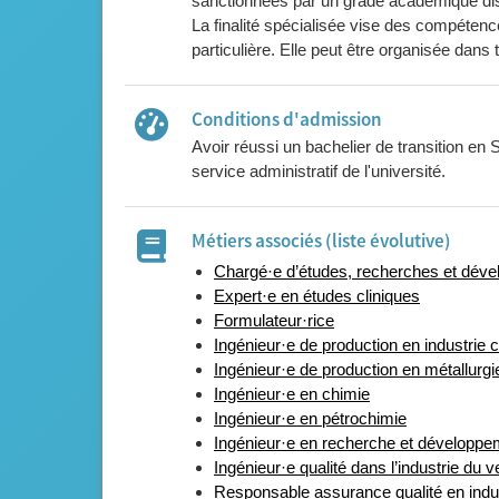
sanctionnées par un grade académique dis
La finalité spécialisée vise des compétenc
particulière. Elle peut être organisée dans
Conditions d'admission
Avoir réussi un bachelier de transition en S
service administratif de l'université.
Métiers associés (liste évolutive)
Chargé·e d’études, recherches et déve
Expert·e en études cliniques
Formulateur·rice
Ingénieur·e de production en industrie
Ingénieur·e de production en métallurgi
Ingénieur·e en chimie
Ingénieur·e en pétrochimie
Ingénieur·e en recherche et développem
Ingénieur·e qualité dans l’industrie du v
Responsable assurance qualité en indus