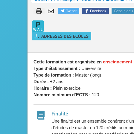
SCIENCES ET TECHNIQUES / SCIENCES DE L'INGÉNIEUR·E E
Twitter
Facebook
Besoin de + 
Cette formation est organisée en
enseignement 
Type d'établissement :
Université
Type de formation :
Master (long)
Durée :
+2 ans
Horaire :
Plein exercice
Nombre minimum d'ECTS :
120
Finalité
Une finalité est un ensemble cohérent d’u
d’études de master en 120 crédits au mo