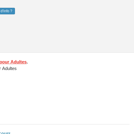
d'info ?
pour Adultes
.
 Adultes
cours