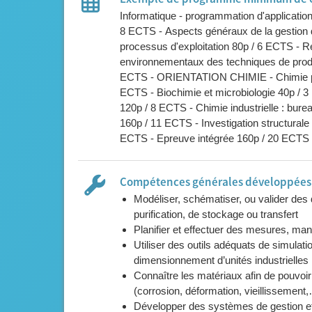
Informatique - programmation d'applicati
8 ECTS - Aspects généraux de la gestion
processus d'exploitation 80p / 6 ECTS - R
environnementaux des techniques de produc
ECTS - ORIENTATION CHIMIE - Chimie phy
ECTS - Biochimie et microbiologie 40p / 
120p / 8 ECTS - Chimie industrielle : bur
160p / 11 ECTS - Investigation structurale
ECTS - Epreuve intégrée 160p / 20 ECTS
Compétences générales développées l
Modéliser, schématiser, ou valider des 
purification, de stockage ou transfert
Planifier et effectuer des mesures, ma
Utiliser des outils adéquats de simulati
dimensionnement d’unités industrielles
Connaître les matériaux afin de pouvoir 
(corrosion, déformation, vieillissement
Développer des systèmes de gestion et d