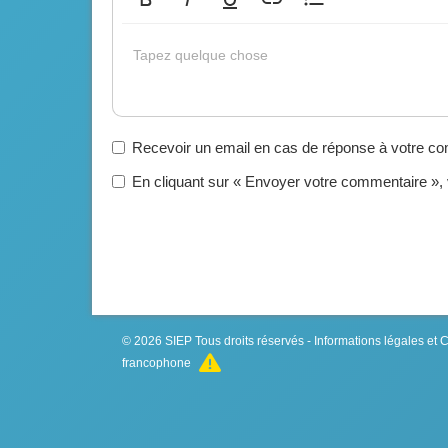
Gras
Italique
Souligné
Insérer un lien
Liste non ordonnée
Tapez quelque chose
Recevoir un email en cas de réponse à votre c
En cliquant sur « Envoyer votre commentaire »,
© 2026
SIEP
Tous droits réservés -
Informations légales et
francophone