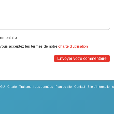
ommentaire
 vous acceptez les termes de notre
charte d'utilisation
Envoyer votre commentaire
 CGU
-
Charte
-
Traitement des données
-
Plan du site
-
Contact
- Site d'information 