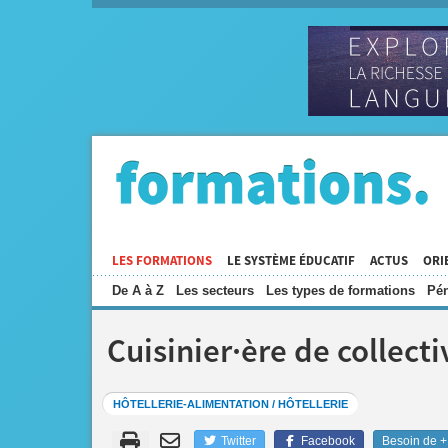
LES FORMATIONS
LE SYSTÈME ÉDUCATIF
ACTUS
ORI
De A à Z
Les secteurs
Les types de formations
Pén
Cuisinier·ère de collecti
HÔTELLERIE-ALIMENTATION / HÔTELLERIE
Twitter
Facebook
Besoin de + 