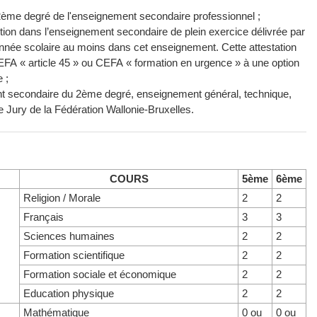
e 2ème degré de l'enseignement secondaire professionnel ;
sertion dans l’enseignement secondaire de plein exercice délivrée par
nnée scolaire au moins dans cet enseignement. Cette attestation
EFA « article 45 » ou CEFA « formation en urgence » à une option
 ;
ment secondaire du 2ème degré, enseignement général, technique,
le Jury de la Fédération Wallonie-Bruxelles.
COURS
5ème
6ème
Religion / Morale
2
2
Français
3
3
Sciences humaines
2
2
Formation scientifique
2
2
Formation sociale et économique
2
2
Education physique
2
2
Mathématique
0 ou
0 ou