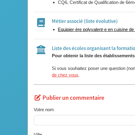
CQ6, Certificat de Qualification de 6
Métier associé (liste évolutive)
Equipier·ère polyvalent·e en cuisine de c
Liste des écoles organisant la formati
Pour obtenir la liste des établissement
Si vous souhaitez poser une question (no
de chez vous
.
Publier un commentaire
Votre nom
Ville