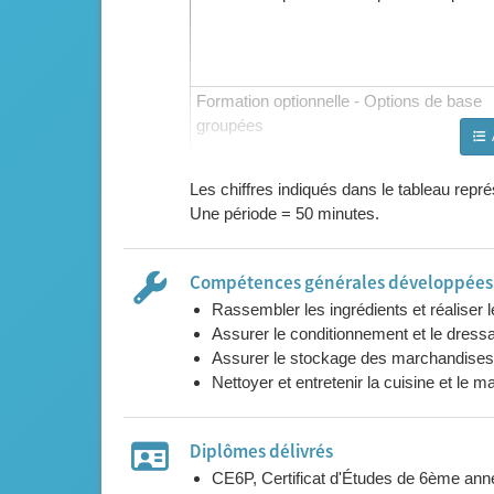
Formation optionnelle - Options de base
groupées
Les chiffres indiqués dans le tableau rep
Une période = 50 minutes.
Compétences générales développées l
Activités au choix (selon l'établissement)
Rassembler les ingrédients et réaliser l
Assurer le conditionnement et le dress
Renforcement
Assurer le stockage des marchandises d
Nettoyer et entretenir la cuisine et le ma
Remédiation
Diplômes délivrés
CE6P, Certificat d'Études de 6ème ann