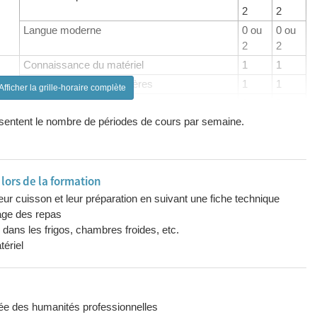
2
2
Langue moderne
0 ou
0 ou
2
2
Connaissance du matériel
1
1
Connaissance des matières
1
1
Afficher la grille-horaire complète
Economat - Gestion des stocks
1
2
résentent le nombre de périodes de cours par semaine.
Hygiène - Sécurité du travail - Législation
2
2
Travaux pratiques - Stages - Cuisine de
15
16
collectivité
Travaux pratiques - Stages - Service
1
3
ors de la formation
Max
Max
eur cuisson et leur préparation en suivant une fiche technique
4
4
age des repas
ans les frigos, chambres froides, etc.
Max
Max
tériel
4
4
Max
Max
2
2
ée des humanités professionnelles