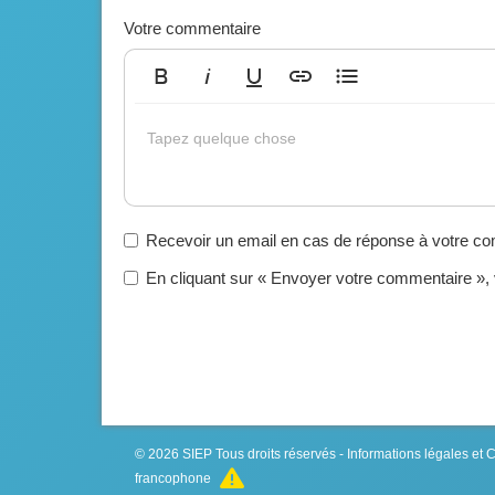
Votre commentaire
Gras
Italique
Souligné
Insérer un lien
Liste non ordonnée
Tapez quelque chose
Recevoir un email en cas de réponse à votre c
En cliquant sur « Envoyer votre commentaire »,
© 2026
SIEP
Tous droits réservés -
Informations légales et
francophone