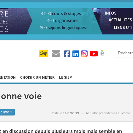
ENTATION
CHOISIR UN MÉTIER
LE SIEP
bonne voie
d'info ?
Posté le
11/07/2019
—
Actualité précédente
/
suivante
est en discussion depuis plusieurs mois mais semble en