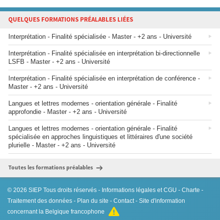
QUELQUES FORMATIONS PRÉALABLES LIÉES
Interprétation - Finalité spécialisée - Master - +2 ans - Université
Interprétation - Finalité spécialisée en interprétation bi-directionnelle
LSFB - Master - +2 ans - Université
Interprétation - Finalité spécialisée en interprétation de conférence -
Master - +2 ans - Université
Langues et lettres modernes - orientation générale - Finalité
approfondie - Master - +2 ans - Université
Langues et lettres modernes - orientation générale - Finalité
spécialisée en approches linguistiques et littéraires d'une société
plurielle - Master - +2 ans - Université
Toutes les formations préalables
© 2026
SIEP
Tous droits réservés -
Informations légales et CGU
-
Charte
-
Traitement des données
-
Plan du site
-
Contact
- Site d'information
concernant la Belgique francophone