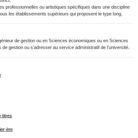
tinct.
es professionnelles ou artistiques spécifiques dans une discipline
 tous les établissements supérieurs qui proposent le type long.
'Ingénieur de gestion ou en Sciences économiques ou en Sciences
e gestion ou s'adresser au service administratif de l'université.
e
ck office titres
ier·ère