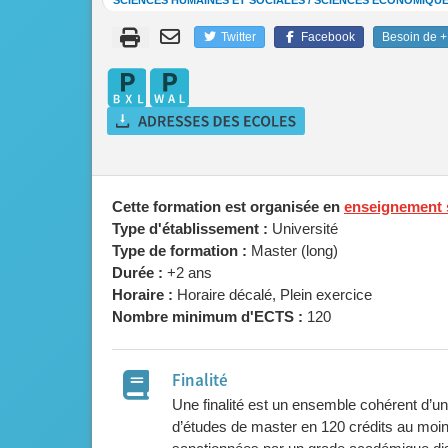
SCIENCES HUMAINES ET SOCIALES / SCIENCES ÉCONOMIQUE
Twitter
Facebook
Besoin de + 
Cette formation est organisée en
enseignement 
Type d'établissement :
Université
Type de formation :
Master (long)
Durée :
+2 ans
Horaire :
Horaire décalé, Plein exercice
Nombre minimum d'ECTS :
120
Finalité
Une finalité est un ensemble cohérent d’u
d’études de master en 120 crédits au mo