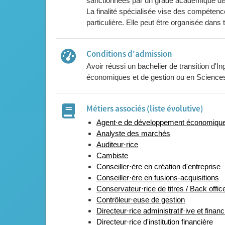
sanctionnées par un grade académique dis
La finalité spécialisée vise des compétenc
particulière. Elle peut être organisée dans
Conditions d'admission
Avoir réussi un bachelier de transition d
économiques et de gestion ou en Sciences d
Métiers associés (liste évolutive)
Agent·e de développement économiqu
Analyste des marchés
Auditeur·rice
Cambiste
Conseiller·ère en création d'entreprise
Conseiller·ère en fusions-acquisitions
Conservateur·rice de titres / Ba
Contrôleur·euse de gestion
Directeur·rice administratif·ive et financ
Directeur·rice d'institution financière