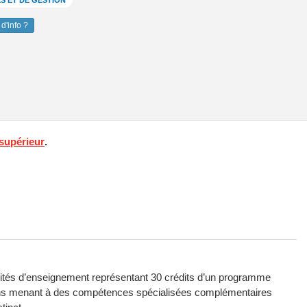
S ET DE GESTION
d'info ?
supérieur
.
nités d’enseignement représentant 30 crédits d’un programme
ins menant à des compétences spécialisées complémentaires