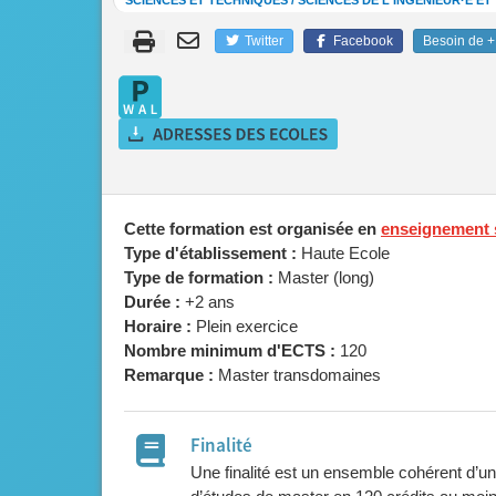
SCIENCES ET TECHNIQUES / SCIENCES DE L'INGÉNIEUR·E E
Twitter
Facebook
Besoin de + 
Cette formation est organisée en
enseignement 
Type d'établissement :
Haute Ecole
Type de formation :
Master (long)
Durée :
+2 ans
Horaire :
Plein exercice
Nombre minimum d'ECTS :
120
Remarque :
Master transdomaines
Finalité
Une finalité est un ensemble cohérent d’u