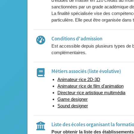
d’études de master en 120 crédits au mo
sanctionnées par un grade académique dis
La finalité spécialisée vise des compétenc
particulière. Elle peut être organisée dans
Conditions d'admission
Est accessible depuis plusieurs types de b
complémentaires.
Métiers associés (liste évolutive)
Animateur·rice 2D-3D
Animateur·rice de film d'animation
Directeur·rice artistique multimédia
Game designer
Sound designer
Liste des écoles organisant la formati
Pour obtenir la liste des établissement