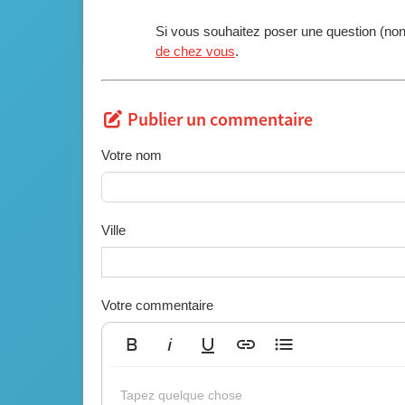
Si vous souhaitez poser une question (no
de chez vous
.
Publier un commentaire
Votre nom
Ville
Votre commentaire
Gras
Italique
Souligné
Insérer un lien
Liste non ordonnée
Tapez quelque chose