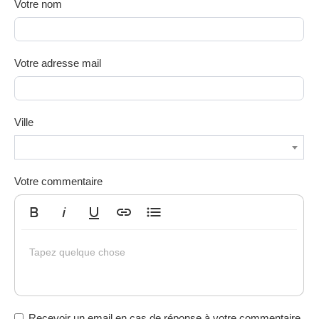
Votre nom
Votre adresse mail
Ville
Votre commentaire
Gras
Italique
Souligné
Insérer un lien
Liste non ordonnée
Tapez quelque chose
Recevoir un email en cas de réponse à votre commentaire