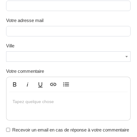
Votre adresse mail
Ville
Votre commentaire
Gras
Italique
Souligné
Insérer un lien
Liste non ordonnée
Tapez quelque chose
Recevoir un email en cas de réponse à votre commentaire