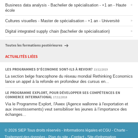
Business data analysis - Bachelier de spécialisation - +1 an - Haute
école
Cultures visuelles - Master de spécialisation - +1 an - Université
Digital integrated supply chain (bachelier de spécialisation)
Toutes les formations postérieures
ACTUALITÉS LIÉES
LES PROGRAMMES D'ÉCONOMIE SONT-ILS À REVOIR?
13/12/2019
La section belge francophone du réseau mondial Rethinking Economics
lance un appel à la refonde en profondeur des cursus en...
LE PROGRAMME EXPLORT, POUR DÉVELOPPER SES COMPÉTENCES EN
COMMERCE INTERNATIONAL
17/11/2018
Via le Programme Explort, l'Awex (Agence wallonne à l'exportation et
aux investissements) veut sensibiliser les jeunes à l’importance des
échanges...
© 2026
SIEP
Tous droits réservés -
Informations légales et CGU
-
Charte
-
Traitement des données
-
Plan du site
-
Contact
- Site d'information