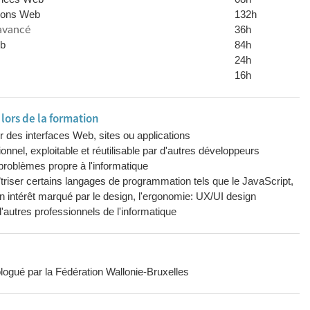
ions Web
132h
36h
avancé
eb
84h
24h
16h
ors de la formation
 des interfaces Web, sites ou applications
nnel, exploitable et réutilisable par d'autres développeurs
Utiliser des méthodes de résolution de problèmes propre à l'informatique
aîtriser certains langages de programmation tels que le JavaScript,
intérêt marqué par le design, l'ergonomie: UX/UI design
d'autres professionnels de l'informatique
logué par la Fédération Wallonie-Bruxelles