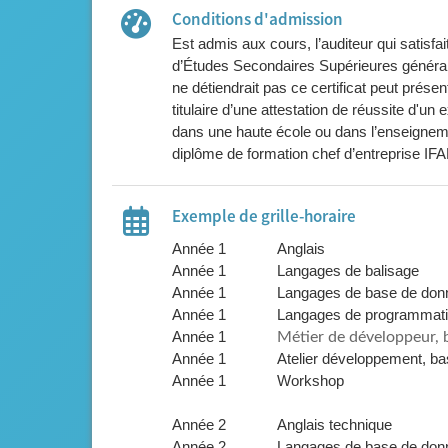
Conditions d'admission
Est admis aux cours, l’auditeur qui satisfait
d’Études Secondaires Supérieures général, t
ne détiendrait pas ce certificat peut prés
titulaire d’une attestation de réussite d'u
dans une haute école ou dans l’enseignemen
diplôme de formation chef d’entreprise I
Exemple de grille-horaire
Année 1
Anglais
Année 1
Langages de balisage
Année 1
Langages de base de don
Année 1
Langages de programmati
Année 1
Métier de développeur, 
Année 1
Atelier développement, 
Année 1
Workshop
Année 2
Anglais technique
Année 2
Langages de base de do