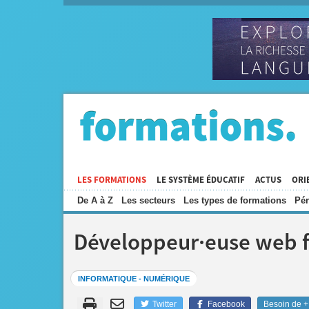
LES FORMATIONS
LE SYSTÈME ÉDUCATIF
ACTUS
ORI
De A à Z
Les secteurs
Les types de formations
Pén
Développeur·euse web f
INFORMATIQUE - NUMÉRIQUE
Twitter
Facebook
Besoin de + 