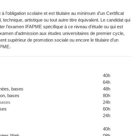
 à l’obligation scolaire et est titulaire au minimum d'un Certificat
echnique, artistique ou tout autre titre équivalent. Le candidat qui
enter l’examen IFAPME spécifique à ce niveau d’étude ou qui est
n examen d’admission aux études universitaires de premier cycle,
t supérieur de promotion sociale ou encore le titulaire d’un
FAPME.
40h
64h
nées, bases
48h
on, bases
80h
24h
bases
bases
60h
24h
40h
nnées Web
08h