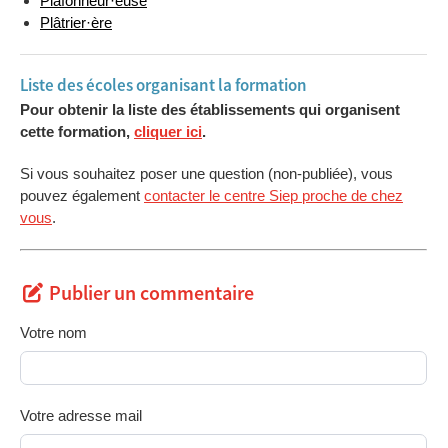
Plafonneur·euse
carreaux de
Plâtrier·ère
plâtre
UAA 3
Réaliser une
18
cloison légère et
Liste des écoles organisant la formation
un plafond en
Pour obtenir la liste des établissements qui organisent
plaques de plâtre
cette formation,
cliquer ici
.
sur ossature
Si vous souhaitez poser une question (non-publiée), vous
UAA 1
Réaliser un
18 (1e année)
pouvez également
(concomittante 1e
contacter le centre Siep proche de chez
plafonnage
19 (2e année)
vous
.
et 2e)
intérieur
UAA 2
Réaliser un
27
cimentage et une
finition extérieurs
Publier un commentaire
Projets
Répartition sur
Votre nom
scolaires,
l'année
dépassements,
remédiations,
séjours
Votre adresse mail
pédagogiques, ...