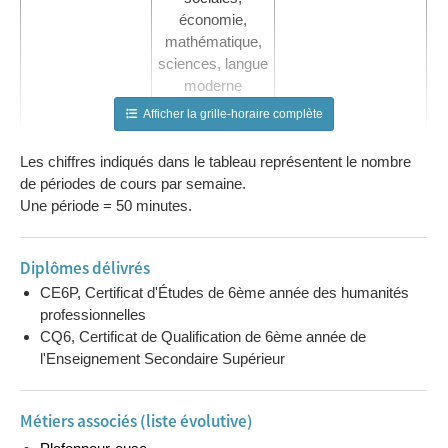
économie,
mathématique,
sciences, langue
moderne
(néerlandais,
Afficher la grille-horaire complète
anglais ou
allemand)
Les chiffres indiqués dans le tableau représentent le nombre
Activités au
0 à 2
de périodes de cours par semaine.
choix (selon
Une période = 50 minutes.
l’établissement)
Diplômes délivrés
CPU – Parcours
Intitulé de
Nombres de
CE6P, Certificat d'Études de 6ème année des humanités
d’apprentissage
l’UAA
semaines sur
professionnelles
–UAA (unités
l’année scolaire
CQ6, Certificat de Qualification de 6ème année de
d’acquis
l'Enseignement Secondaire Supérieur
d’apprentissage)
UAA 4
Monter des
9
cloisons
Métiers associés (liste évolutive)
intérieures en