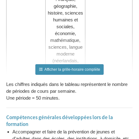
géographie,
histoire, sciences
humaines et
sociales,
économie,
mathématique,
sciences, langue
moderne
(néerlandais,
anglais ou
Afficher la grille-horaire complète
allemand)
Activités au choix
0 à 2
Les chiffres indiqués dans le tableau représentent le nombre
(selon
de périodes de cours par semaine.
l’établissement)
Une période = 50 minutes.
Formation
Technologie du
1 à 7
professionnelle
métier
Compétences générales développées lors de la
Travaux pratiques
1 à 7
formation
Accompagner et faire de la prévention de jeunes et
d'adultes dans des écoles, des institutions, à domicile, etc.