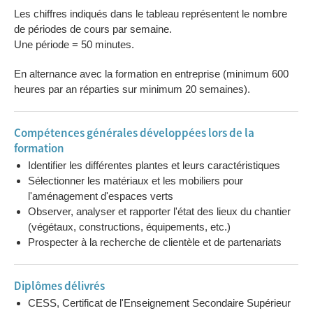
Activités au choix
0 à 2
Les chiffres indiqués dans le tableau représentent le nombre
(selon
de périodes de cours par semaine.
l’établissement)
Une période = 50 minutes.
Formation
Technologie du
1 à 7
En alternance avec la formation en entreprise (minimum 600
professionnelle
métier :
heures par an réparties sur minimum 20 semaines).
aménagement
des parcs et
jardins,
Compétences générales développées lors de la
phytotechnie
formation
horticole
Identifier les différentes plantes et leurs caractéristiques
Travaux pratiques
1 à 7
Sélectionner les matériaux et les mobiliers pour
l'aménagement d'espaces verts
Observer, analyser et rapporter l'état des lieux du chantier
(végétaux, constructions, équipements, etc.)
Prospecter à la recherche de clientèle et de partenariats
Diplômes délivrés
CESS, Certificat de l'Enseignement Secondaire Supérieur