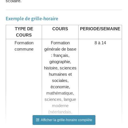
scolaire.
Exemple de grille-horaire
TYPE DE
COURS
PERIODE/SEMAINE
COURS
Formation
Formation
8 à 14
commune
générale de base
: français,
géographie,
histoire, sciences
humaines et
sociales,
économie,
mathématique,
sciences, langue
moderne
(néerlandais,
anglais ou
Afficher la grille-horaire complète
allemand)