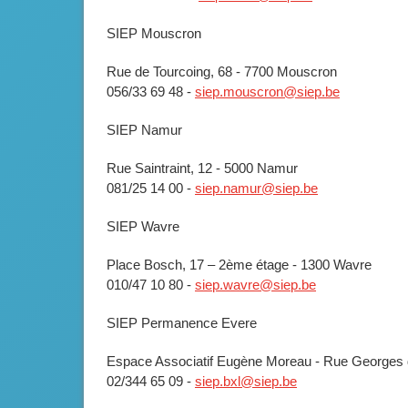
SIEP Mouscron
Rue de Tourcoing, 68 - 7700 Mouscron
056/33 69 48 -
siep.mouscron@siep.be
SIEP Namur
Rue Saintraint, 12 - 5000 Namur
081/25 14 00 -
siep.namur@siep.be
SIEP Wavre
Place Bosch, 17 – 2ème étage - 1300 Wavre
010/47 10 80 -
siep.wavre@siep.be
SIEP Permanence Evere
Espace Associatif Eugène Moreau - Rue Georges 
02/344 65 09 -
siep.bxl@siep.be