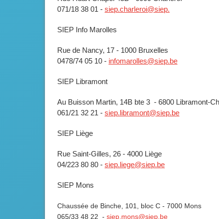
071/18 38 01 -
siep.charleroi@siep.
SIEP Info Marolles
Rue de Nancy, 17 - 1000 Bruxelles
0478/74 05 10 -
infomarolles@siep.be
SIEP Libramont
Au Buisson Martin, 14B bte 3 - 6800 Libramont-C
061/21 32 21 -
siep.libramont@siep.be
SIEP Liège
Rue Saint-Gilles, 26 - 4000 Liège
04/223 80 80 -
siep.liege@siep.be
SIEP Mons
Chaussée de Binche, 101, bloc C - 7000 Mons
065/33 48 22 -
siep.mons@siep.be