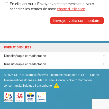
En cliquant sur « Envoyer votre commentaire », vous
acceptez les termes de notre
charte d'utilisation
Envoyer votre commentaire
FORMATIONS LIÉES
Kinésithérapie et réadaptation
Kinésithérapie et réadaptation
© 2026
SIEP
Tous droits réservés -
Informations légales et CGU
-
Charte
-
Traitement des données
-
Plan du site
-
Contact
- Site d'information
concernant la Belgique francophone