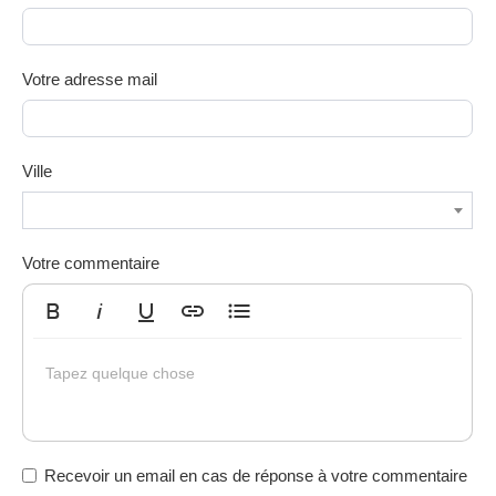
Votre adresse mail
Ville
Votre commentaire
Gras
Italique
Souligné
Insérer un lien
Liste non ordonnée
Tapez quelque chose
Recevoir un email en cas de réponse à votre commentaire