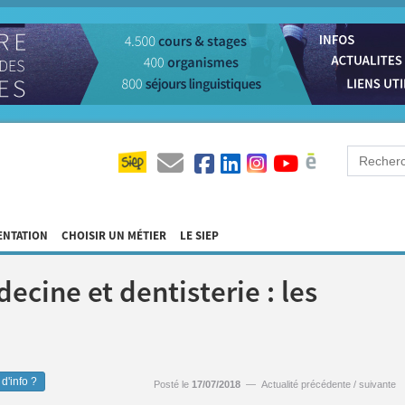
ENTATION
CHOISIR UN MÉTIER
LE SIEP
cine et dentisterie : les
d'info ?
Posté le
17/07/2018
—
Actualité précédente
/
suivante