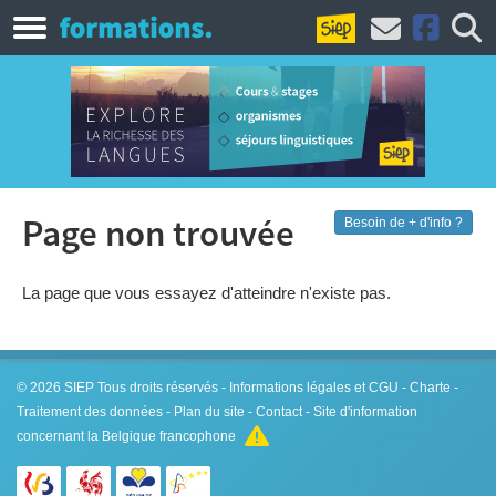
Page non trouvée
Besoin de + d'info ?
La page que vous essayez d'atteindre n'existe pas.
© 2026
SIEP
Tous droits réservés -
Informations légales et CGU
-
Charte
-
Traitement des données
-
Plan du site
-
Contact
- Site d'information
concernant la Belgique francophone