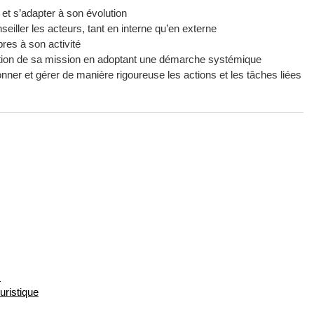
 et s’adapter à son évolution
30h
eiller les acteurs, tant en interne qu’en externe
pres à son activité
sation de sa mission en adoptant une démarche systémique
240h
donner et gérer de manière rigoureuse les actions et les tâches liées
90h
le
30h
45h
dont minimum 15 semaines de stage en milieu socio-
345h
300h
75h
toriales du tourisme durable
135h
s
uristique
de 360h à
570h