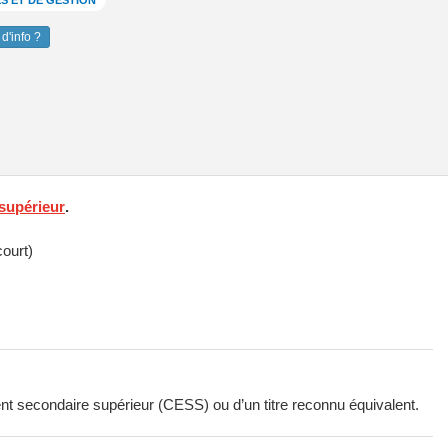
S ET DE GESTION
d'info ?
supérieur
.
court)
ent secondaire supérieur (CESS) ou d’un titre reconnu équivalent.