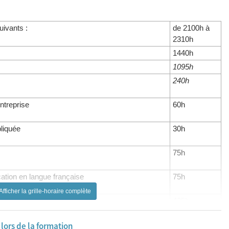
uivants :
de 2100h à
2310h
1440h
1095h
240h
entreprise
60h
liquée
30h
75h
tion en langue française
75h
Afficher la grille-horaire complète
435h
75h
ors de la formation