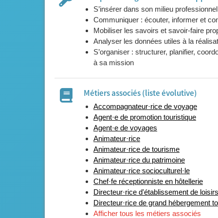
S’insérer dans son milieu professionnel
Traitement de l'information
Communiquer : écouter, informer et cons
Mobiliser les savoirs et savoir-faire pro
Analyser les données utiles à la réali
Cours de la spécialité
S’organiser : structurer, planifier, coor
Aspects économiques du tourisme
à sa mission
Formation humaine, sociale et culturel
Métiers associés (liste évolutive)
Gestion et animation des loisirs
Accompagnateur·rice de voyage
Agent·e de promotion touristique
Activités d'intégration professionnelle, 
Agent·e de voyages
professionnel
Animateur·rice
Option Tourisme durable
Animateur·rice de tourisme
Animateur·rice du patrimoine
Tourisme responsable
Animateur·rice socioculturel·le
Chef·fe réceptionniste en hôtellerie
Cadre institutionnel et approches terri
Directeur·rice d'établissement de loisir
Directeur·rice de grand hébergement to
Liberté PO
Afficher tous les métiers associés