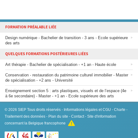
FORMATION PRÉALABLE LIÉE
Design numérique - Bachelier de transition - 3 ans - Ecole supérieure
des arts
QUELQUES FORMATIONS POSTÉRIEURES LIÉES
Art thérapie - Bachelier de spécialisation - +1 an - Haute école
Conservation - restauration du patrimoine culturel immobilier - Master
de spécialisation - +2 ans - Université
Enseignement section 5 : arts plastiques, visuels et de l’espace (4e
à 6e secondaire) - Master - +1 an - Ecole supérieure des arts
© 2026
SIEP
Tous droits réservés -
Informations légales et CGU
-
Charte
-
Traitement des données
-
Plan du site
-
Contact
- Site d'information
concernant la Belgique francophone