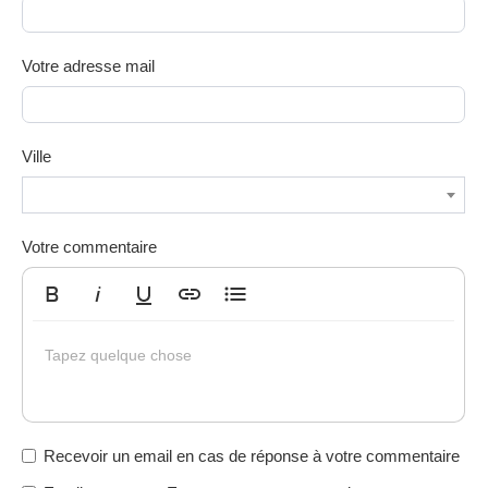
Votre adresse mail
Ville
Votre commentaire
Gras
Italique
Souligné
Insérer un lien
Liste non ordonnée
Tapez quelque chose
Recevoir un email en cas de réponse à votre commentaire