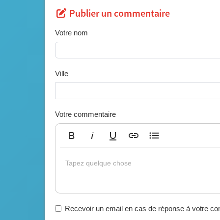
Publier un commentaire
Votre nom
Ville
Votre commentaire
Gras
Italique
Souligné
Insérer un lien
Liste non ordonnée
Tapez quelque chose
Recevoir un email en cas de réponse à votre c