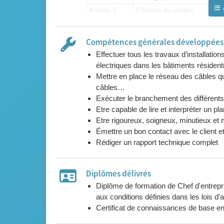
Année 3
Gestion du métier
Année 3
Marketing et service après
Année 3
R.G.I.E.
Compétences générales développées l
Année 3
Administration
Effectuer tous les travaux d’installation
Année 3
Réseaux de distribution et
électriques dans les bâtiments résident
Mettre en place le réseau des câbles qu
Année 3
Distribution
câbles…
Année 3
Récepteurs
Exécuter le branchement des différent
Année 3
Eclairage
Etre capable de lire et interpréter un p
Année 3
Câblage d’installations
Etre rigoureux, soigneux, minutieux et
Émettre un bon contact avec le client e
Année 3
Chauffage électrique
Rédiger un rapport technique complet
Année 3
Détections
Année 3
Cahier spécial des charge
Année 3
Monographie
Diplômes délivrés
Diplôme de formation de Chef d'entrepr
Cours de gestion réparties
aux conditions définies dans les lois d
Certificat de connaissances de base en