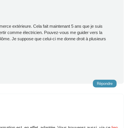
mmerce extérieure. Cela fait maintenant 5 ans que je suis
rtir comme électricien. Pouvez-vous me guider vers la
plôme. Je suppose que celui-ci me donne droit à plusieurs
Répondre
formation est, en effet, adaptée. Vous trouverez aussi, via ce
lien