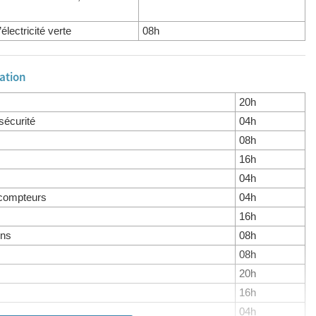
lectricité verte
08h
mation
20h
sécurité
04h
08h
16h
04h
 compteurs
04h
16h
ons
08h
08h
20h
s
16h
04h