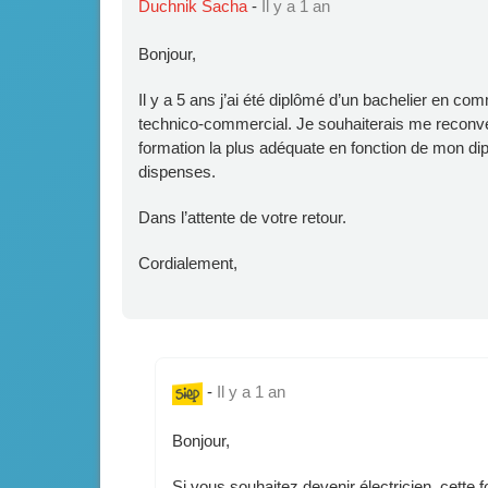
Duchnik Sacha
-
Il y a 1 an
Bonjour,
Il y a 5 ans j’ai été diplômé d’un bachelier en co
technico-commercial. Je souhaiterais me reconve
formation la plus adéquate en fonction de mon di
dispenses.
Dans l’attente de votre retour.
Cordialement,
-
Il y a 1 an
Bonjour,
Si vous souhaitez devenir électricien, cette 