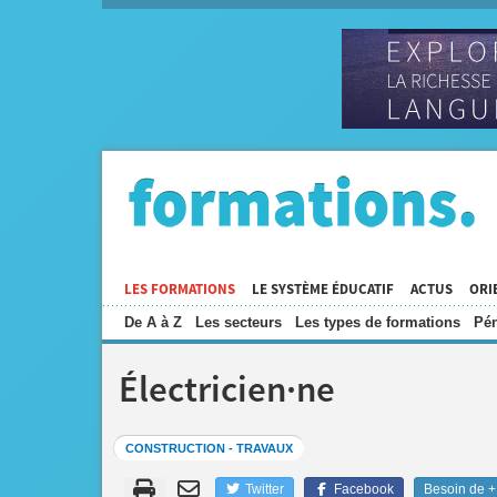
LES FORMATIONS
LE SYSTÈME ÉDUCATIF
ACTUS
ORI
De A à Z
Les secteurs
Les types de formations
Pén
Électricien·ne
CONSTRUCTION - TRAVAUX
Twitter
Facebook
Besoin de + 