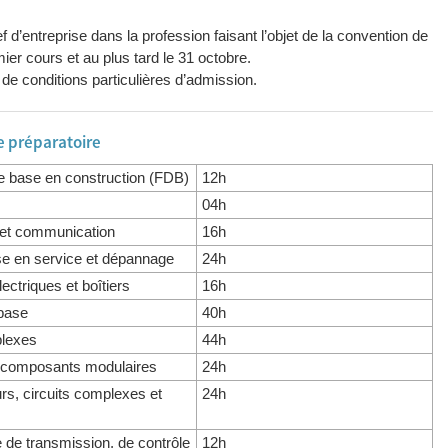
f d’entreprise dans la profession faisant l’objet de la convention de
er cours et au plus tard le 31 octobre.
t de conditions particulières d’admission.
e préparatoire
de base en construction (FDB)
12h
04h
 et communication
16h
ise en service et dépannage
24h
ectriques et boîtiers
16h
 base
40h
plexes
44h
et composants modulaires
24h
urs, circuits complexes et
24h
 de transmission, de contrôle
12h