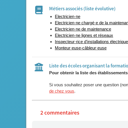
Métiers associés (liste évolutive)
Electricien·ne
Electricien·ne chargé·e de la mainten
Electricien·ne de maintenance
Electricien·ne lignes et réseaux
Inspecteur·rice d'installations électriqu
Monteur·euse-câbleur·euse
Liste des écoles organisant la formati
Pour obtenir la liste des établissement
Si vous souhaitez poser une question (no
de chez vous
.
2 commentaires