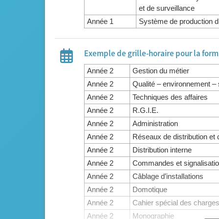
et de surveillance
Année 1
Système de production d’é
Exemple de grille-horaire pour la for
Année 2
Gestion du métier
Année 2
Qualité – environnement – 
Année 2
Techniques des affaires
Année 2
R.G.I.E.
Année 2
Administration
Année 2
Réseaux de distribution et
Année 2
Distribution interne
Année 2
Commandes et signalisati
Année 2
Câblage d’installations
Année 2
Domotique
Année 2
Cahier spécial des charge
Année 2
Monographie