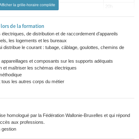
Afficher la grille-horaire complète
20h
-vente
08h
16h
ors de la formation
04h
s électriques, de distribution et de raccordement d’appareils
 compteurs
04h
iels, les logements et les bureaux
i distribue le courant : tubage, câblage, goulottes, chemins de
16h
20h
s appareillages et composants sur les supports adéquats
08h
lan et maîtriser les schémas électriques
08h
 méthodique
t tous les autres corps du métier
08h
04h
s
08h
04h
ise homologué par la Fédération Wallonie-Bruxelles et qui répond
 sur les 2 dernières années
160h
'accès aux professions.
 gestion