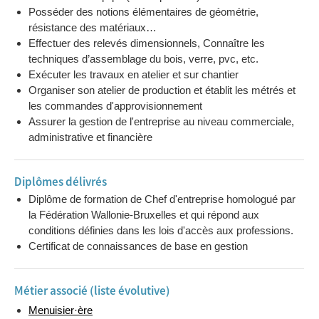
Posséder des notions élémentaires de géométrie,
Année
Esprit d'entreprendre et compétence
08h
résistance des matériaux…
2
entrepreneuriale
Effectuer des relevés dimensionnels, Connaître les
Année
BIM, outils numériques et gestion de chantier
04h
techniques d’assemblage du bois, verre, pvc, etc.
2
Exécuter les travaux en atelier et sur chantier
Année
Fonctionnement de l'entreprise de construction
60h
Organiser son atelier de production et établit les métrés et
2
les commandes d'approvisionnement
Année
Suivi et examen VCA de base
04h
Assurer la gestion de l'entreprise au niveau commerciale,
2
administrative et financière
Année
Techniques des escaliers balancés
28h
2
Année
Techniques spécifiques des menuiseries intérieurs
24h
Diplômes délivrés
2
Diplôme de formation de Chef d'entreprise homologué par
Année
16h
Tableur Excel et métrés appliqués
la Fédération Wallonie-Bruxelles et qui répond aux
2
conditions définies dans les lois d'accès aux professions.
Année
Usinage et assemblage de base avec profilage
32h
Certificat de connaissances de base en gestion
2
Année
Évaluation cadre profiler avec assemblage de
20h
2
base
Métier associé (liste évolutive)
Année
Réalisation de portes intérieurs
24h
Menuisier·ère
2