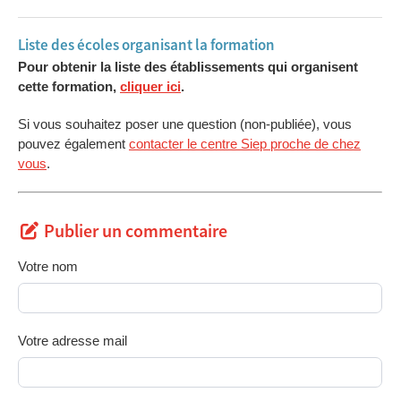
Année
Évaluation à palier et réalisation escalier droit
40h
2
Liste des écoles organisant la formation
Année
Examen théorique escalier droit
04h
Pour obtenir la liste des établissements qui organisent
2
cette formation,
cliquer ici
.
Année
Aspects financiers - offres de prix
16h
3
Si vous souhaitez poser une question (non-publiée), vous
Année
Technologie et mode d'exécution
04h
pouvez également
contacter le centre Siep proche de chez
3
vous
.
Année
Documents de référence, unité de mesure et code
12h
3
de mesurage
Année
Plan de sécurité et santé
12h
3
Publier un commentaire
Année
Analyse technique et offre de prix - travaux dirigés
32h
3
Votre nom
Année
Création d'entreprise et législation - Environnement
04h
3
Année
Ouverture administrative du chantier
04h
Votre adresse mail
3
Année
Plannings
12h
3