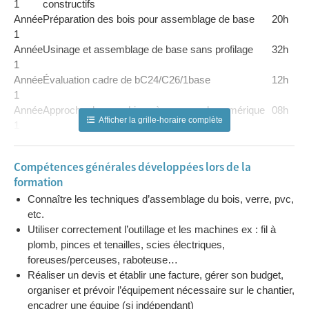
1
constructifs
Année
Préparation des bois pour assemblage de base
20h
1
Année
Usinage et assemblage de base sans profilage
32h
1
Année
Évaluation cadre de bC24/C26/1base
12h
1
Année
Approche des machines à commande numérique
08h
Afficher la grille-horaire complète
1
Année
Évaluation machine numérique
04h
1
Compétences générales développées lors de la
Année
Parquetage -lambris
32h
formation
1
Connaître les techniques d’assemblage du bois, verre, pvc,
Année
Fonds - plafonds - cloisons- gîtage
04h
etc.
1
Utiliser correctement l’outillage et les machines ex : fil à
Année
Évaluation parements intérieurs
08h
plomb, pinces et tenailles, scies électriques,
1
foreuses/perceuses, raboteuse…
Année
Quincaillerie pour menuiserie extérieur et pose
04h
Réaliser un devis et établir une facture, gérer son budget,
1
simple
organiser et prévoir l’équipement nécessaire sur le chantier,
Année
Isolation, étanchéité à l'air et à l'eau,
20h
nœuds
encadrer une équipe (si indépendant)
1
constructifs, pose de menuiserie extérieur