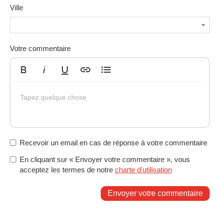
Année
Tolérances et normes spécifiques
04h
Ville
3
Année
Pathologies
04h
3
Année
Gestion de l'exécution technique du chantier
24h
Votre commentaire
3
Année
Aspects financiers - Frais généraux d'entreprise et
04h
3
coefficient d'entreprise
Gras
Italique
Souligné
Insérer un lien
Liste non ordonnée
Année
Gestion administrative et financière du chantier
20h
Tapez quelque chose
3
d'exécution
Année
Esprit d'entreprendre et compétences
04h
3
entrepreneuriales
Année
Aspects comptable, financiers et fiscaux
52h
3
Recevoir un email en cas de réponse à votre commentaire
Année
Gestion commerciale
12h
En cliquant sur « Envoyer votre commentaire », vous
3
acceptez les termes de notre
charte d'utilisation
Année
Suivi du projet technique
12h
3
Envoyer votre commentaire