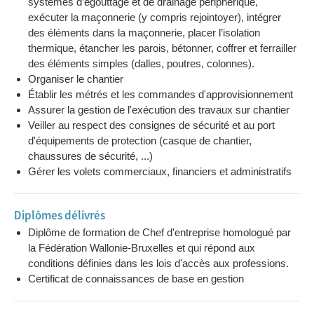
systèmes d’égouttage et de drainage périphérique,
Année
BIM, outils numériques et gestion de
04h
exécuter la maçonnerie (y compris rejointoyer), intégrer
2
chantiers
des éléments dans la maçonnerie, placer l’isolation
Année
thermique, étancher les parois, bétonner, coffrer et ferrailler
Fonctionnement de l'entreprise de
60h
2
des éléments simples (dalles, poutres, colonnes).
construction
Organiser le chantier
Année
Suivi et examen VCA de base
04h
Établir les métrés et les commandes d'approvisionnement
2
Assurer la gestion de l'exécution des travaux sur chantier
Année
Techniques de démolitions, Etançonnage et
12h
Veiller au respect des consignes de sécurité et au port
2
de stabilisation complexe des murs
d'équipements de protection (casque de chantier,
Année
Techniques de rénovation énergétique
16h
chaussures de sécurité, ...)
2
Gérer les volets commerciaux, financiers et administratifs
Année
Module intégratif : étude technique de
24h
2
maçonnerie décorative
Diplômes délivrés
Année
Tableau Excel et métrés appliqués
16h
Diplôme de formation de Chef d'entreprise homologué par
2
la Fédération Wallonie-Bruxelles et qui répond aux
Année
Egouttage et drainage
20h
conditions définies dans les lois d'accès aux professions.
2
Certificat de connaissances de base en gestion
Année
Evaluation pratique égouttage et drainage
08h
2