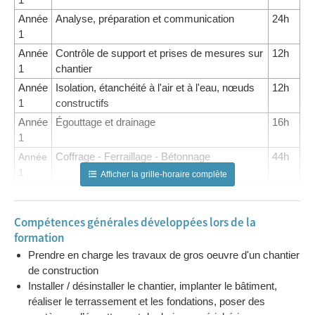
Année
Analyse, préparation et communication
24h
1
Année
Contrôle de support et prises de mesures sur
12h
1
chantier
Année
Isolation, étanchéité à l'air et à l'eau, nœuds
12h
1
constructifs
Année
Égouttage et drainage
16h
1
Coffrage - Ferraillage - Bétonnage
44h
Année
1
Afficher la grille-horaire complète
Implémentation - Terrassement - Fondations
48h
Année
1
Compétences générales développées lors de la
Maçonneries en blocs
68h
Année
formation
1
Prendre en charge les travaux de gros oeuvre d'un chantier
Évaluation pratique maçonnerie en bloc
12h
Année
de construction
1
Installer / désinstaller le chantier, implanter le bâtiment,
Année
Esprit d'entreprendre et compétences
08h
réaliser le terrassement et les fondations, poser des
2
entrepreneuriales