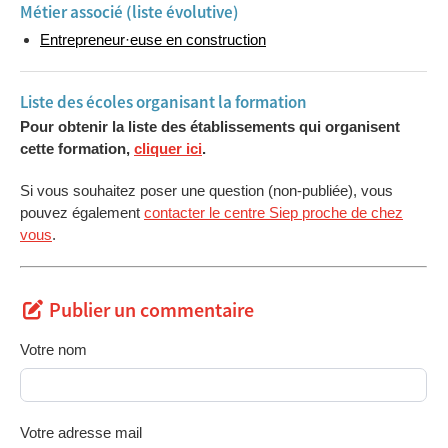
Métier associé (liste évolutive)
Année
Isolation, étanchéité et nœuds constructifs
24h
2
Entrepreneur·euse en construction
Année
Maçonneries collés
12h
2
Liste des écoles organisant la formation
Année
Maçonneries pleines et maçonneries de
48h
Pour obtenir la liste des établissements qui organisent
2
parement
cette formation,
cliquer ici
.
Année
16h
Aspects financiers – Offre de prix
3
Si vous souhaitez poser une question (non-publiée), vous
Année
04h
Technologie et mode d’exécution
pouvez également
contacter le centre Siep proche de chez
3
vous
.
Année
12h
Documents de référence, unités de mesure et
3
code de mesurage
Publier un commentaire
Année
12h
Plan de sécurité et santé
3
Votre nom
Année
32h
Analyse technique et offres de prix – Travaux
3
dirigés
Année
04h
Création d’entreprise et législation -
3
Votre adresse mail
Environnement