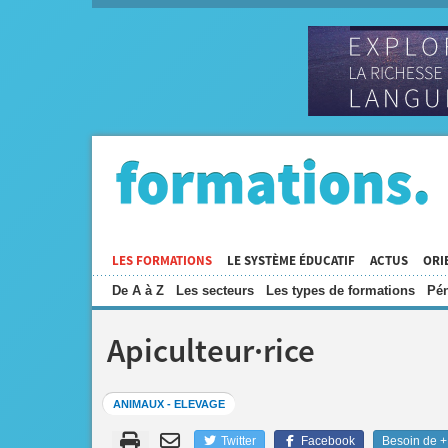
LES FORMATIONS
LE SYSTÈME ÉDUCATIF
ACTUS
ORI
De A à Z
Les secteurs
Les types de formations
Pén
Apiculteur·rice
ANIMAUX - ELEVAGE
Twitter
Facebook
Besoin de + 