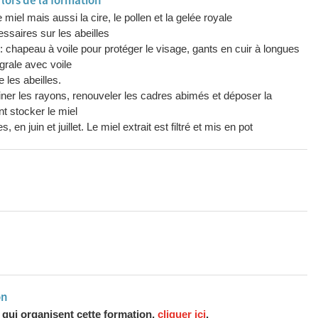
ors de la formation
 miel mais aussi la cire, le pollen et la gelée royale
Acquérir toutes les connaissances nécessaires sur les abeilles
: chapeau à voile pour protéger le visage, gants en cuir à longues
rale avec voile
 les abeilles.
iner les rayons, renouveler les cadres abimés et déposer la
nt stocker le miel
en juin et juillet. Le miel extrait est filtré et mis en pot
on
s qui organisent cette formation,
cliquer ici
.