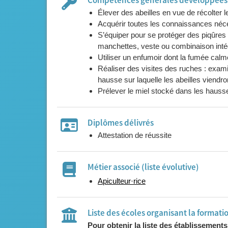
Compétences générales développées l
Élever des abeilles en vue de récolter le
S’équiper pour se protéger des piqûres 
manchettes, veste ou combinaison intég
Utiliser un enfumoir dont la fumée calme
Réaliser des visites des ruches : exam
hausse sur laquelle les abeilles viendro
Prélever le miel stocké dans les hausses, 
Diplômes délivrés
Attestation de réussite
Métier associé (liste évolutive)
Apiculteur·rice
Liste des écoles organisant la formati
Pour obtenir la liste des établissement