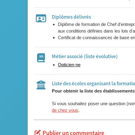
Année 3
Gestion des ressources
Année 3
Fonctionnement visuel
Diplômes délivrés
Année 3
Contactologie et microbio
Diplôme de formation de Chef d'entrepr
Année 3
Pathologie et pharmacolo
aux conditions définies dans les lois d
Année 3
Certificat de connaissances de base en
Qualité entrepreneuriales
Année 3
Gestion des aspects fina
Année 3
Gestions des aspects fi
Métier associé (liste évolutive)
Année 3
Installation de son activit
Opticien·ne
Année 3
Dynamique des aspects
Année 3
Cadre de la création de s
Liste des écoles organisant la formati
Année 3
Yeux artificiels
Pour obtenir la liste des établissement
Année 3
Projets d'entreprise
Cours de gestion réparti
Si vous souhaitez poser une question (no
de chez vous
.
Publier un commentaire