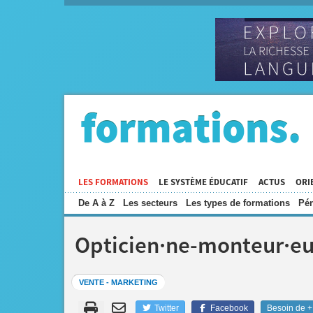
LES FORMATIONS
LE SYSTÈME ÉDUCATIF
ACTUS
ORI
De A à Z
Les secteurs
Les types de formations
Pén
Opticien·ne-monteur·eu
VENTE - MARKETING
Twitter
Facebook
Besoin de + 