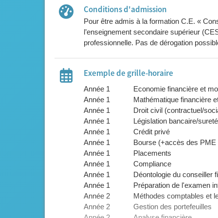
Conditions d'admission
Pour être admis à la formation C.E. « Conseil
l’enseignement secondaire supérieur (CESS) et donc obligation d'une 7ème année réussie pour la
professionnelle. Pas de dérogation possibl
Exemple de grille-horaire
Année 1
Economie financière et mo
Année 1
Mathématique financière et 
Année 1
Droit civil (contractuel/soci
Année 1
Législation bancaire/sureté
Année 1
Crédit privé
Année 1
Bourse (+accès des PME au
Année 1
Placements
Année 1
Compliance
Année 1
Déontologie du conseiller f
Année 1
Préparation de l'examen in
Année 2
Méthodes comptables et le
Année 2
Gestion des portefeuilles
Année 2
Analyse financière