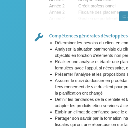
Année 2
Crédit professionnel
Année 2
Fiscalité des placements
Année 2
Gestion de portefeuille
Année 2
Placements spécifiques
Année 2
Vente et communication
Compétences générales développées l
Année 2
Marketing, publicité
Déterminer les besoins du client en c
Année 2
Suivi du TFE
Analyser la situation patrimoniale du cli
Année 2
Préparation examen intermé
objectifs en fonction d'éléments non per
Réaliser une analyse et établir une plan
formulées avec l'appui, si nécessaire, d
Présenter l'analyse et les propositions
Assurer le suivi du dossier en procédant
l'environnement de vie du client pour 
la planification ont changé
Définir les tendances de la clientèle et
adapter les produits et/ou services à 
Etablir un climat de confiance avec le c
Partager son savoir par la formation int
fiscales qui ont une répercussion sur la 