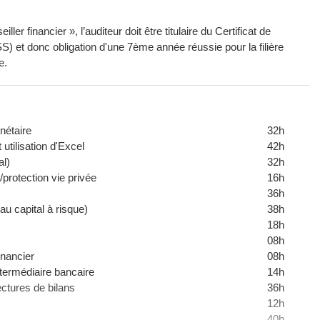
ler financier », l’auditeur doit être titulaire du Certificat de
 filière
e.
nétaire
32h
utilisation d'Excel
42h
al)
32h
/protection vie privée
16h
36h
 capital à risque)
38h
18h
08h
inancier
08h
termédiaire bancaire
14h
ctures de bilans
36h
12h
40h