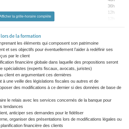
36h
12h
Afficher la grille-horaire complète
12h
52h
20h
ors de la formation
12h
omprenant les éléments qui composent son patrimoine
16h
ent et ses objectifs pour éventuellement l'aider à redéfinir ses
diation crédit
08h
çus par le client
ification financière globale dans laquelle des propositions seront
e spécialistes (experts fiscaux, avocats, juristes)
 au client en argumentant ces dernières
 à une veille des législations fiscales ou autres et de
proposer des modifications à ce dernier si des données de base de
 faire le relais avec les services concernés de la banque pour
ces tendances
lient, anticiper ses demandes pour le fidéliser
erne, organiser des présentations lors de modifications légales ou
planification financière des clients