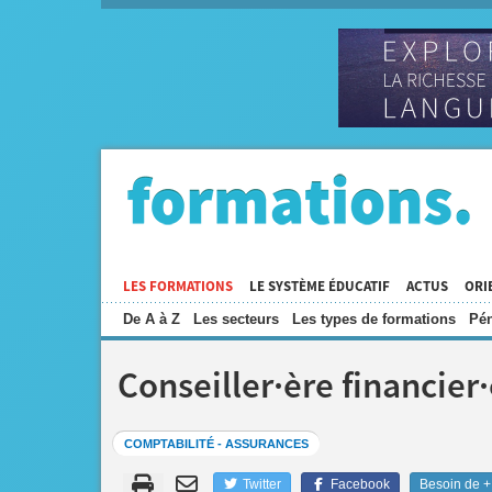
LES FORMATIONS
LE SYSTÈME ÉDUCATIF
ACTUS
ORI
De A à Z
Les secteurs
Les types de formations
Pén
Conseiller·ère financier
COMPTABILITÉ - ASSURANCES
Twitter
Facebook
Besoin de + 