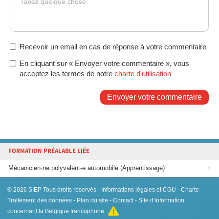
Tapez quelque chose
Recevoir un email en cas de réponse à votre commentaire
En cliquant sur « Envoyer votre commentaire », vous
acceptez les termes de notre
charte d'utilisation
Envoyer votre commentaire
FORMATION PRÉALABLE LIÉE
Mécanicien·ne polyvalent-e automobile (Apprentissage)
© 2026
SIEP
Tous droits réservés -
Informations légales et CGU
-
Charte
-
Traitement des données
-
Plan du site
-
Contact
- Site d'information
concernant la Belgique francophone