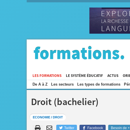
LES FORMATIONS
LE SYSTÈME ÉDUCATIF
ACTUS
ORI
De A à Z
Les secteurs
Les types de formations
Pén
Droit (bachelier)
ECONOMIE / DROIT
Twitter
Facebook
Besoin de + 