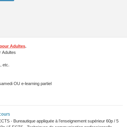
pour Adultes
.
 Adultes
imum, etc.
soir OU jour et soir OU soir et samedi OU e-learning partiel
cours
CTS - Bureautique appliquée à l’enseignement supérieur 60p / 5