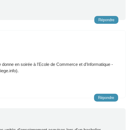
Répondre
se donne en soirée à l'Ecole de Commerce et d'Informatique -
iege.info).
Répondre
ines unités d'enseignement acquises lors d'un bachelier