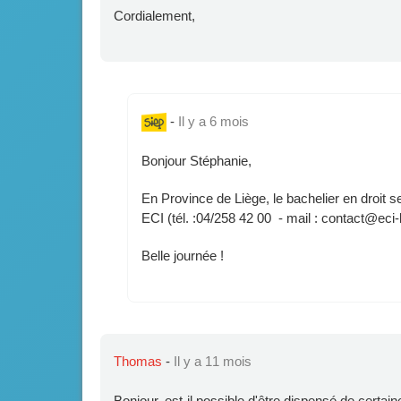
Cordialement,
-
Il y a 6 mois
Bonjour Stéphanie,
En Province de Liège, le bachelier en droit 
ECI (tél. :04/258 42 00 - mail : contact@eci-l
Belle journée !
Thomas
-
Il y a 11 mois
Bonjour, est-il possible d'être dispensé de certa