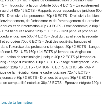
 60p / 5 ECTS - Techniques de communication professionnelle
TS - Introduction à la comptabilité 50p / 4 ECTS - Enregistrement
n au droit 60p / 5 ECTS - Rapports et correspondance juridique 60p
S - Droit civil : les personnes 70p / 6 ECTS - Droit civil : les biens
 l’environnement, de l’urbanisme et de l’aménagement du territoire
ériques et de l’information 40p / 3 ECTS - Droit économique 80p /
 Droit fiscal et fiscalité 120p / 9 ECTS - Droit pénal et procédure
océdure judiciaire 50p / 4 ECTS - Droit du travail et de la sécurité
al et européen 70p / 6 ECTS - Droit des sociétés, banques et
dans l’exercice des professions juridiques 20p / 2 ECTS - Langue
supérieur UE2 - UE3 160p / 14 ECTS (Allemand ou Anglais ou
ue - notion de terminologie juridique 40p / 2 ECTS (Allemand ou
ais) - Stage d'insertion 120p / 3 ECTS - Stage d'intégration 120p /
 formation 120p / 8 ECTS - OPTION : 6 ECTS A CHOISIR PARMI
ue de la médiation dans le cadre judiciaire 72p / 6 ECTS -
a jeunesse 36p / 3 ECTS - Droit des étrangers 36p / 3 ECTS -
ts de comptabilité notariale 36p / 3 ECTS - Epreuve intégrée 120p /
ors de la formation