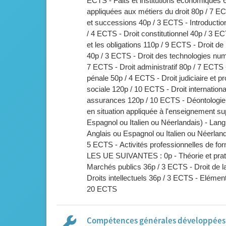
ECTS - Faits et institutions économiques
appliquées aux métiers du droit 80p / 7 EC
et successions 40p / 3 ECTS - Introductio
/ 4 ECTS - Droit constitutionnel 40p / 3 ECT
et les obligations 110p / 9 ECTS - Droit de
40p / 3 ECTS - Droit des technologies num
7 ECTS - Droit administratif 80p / 7 ECTS -
pénale 50p / 4 ECTS - Droit judiciaire et pr
sociale 120p / 10 ECTS - Droit internation
assurances 120p / 10 ECTS - Déontologie 
en situation appliquée à l'enseignement 
Espagnol ou Italien ou Néerlandais) - Lang
Anglais ou Espagnol ou Italien ou Néerland
5 ECTS - Activités professionnelles de
LES UE SUIVANTES : 0p - Théorie et pratiq
Marchés publics 36p / 3 ECTS - Droit de l
Droits intellectuels 36p / 3 ECTS - Elémen
20 ECTS
Compétences générales développées l