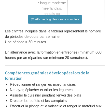
: langue moderne
(néerlandais,
anglais ou
allemand),
Afficher la grille-horaire complète
sciences
Les chiffres indiqués dans le tableau représentent le nombre
Formation
Technologie du
1 à 7
de périodes de cours par semaine.
professionnelle
métier : cuisine
Une période = 50 minutes.
de collectivité
Travaux
1 à 7
En alternance avec la formation en entreprise (minimum 600
pratiques :
heures par an réparties sur minimum 20 semaines).
cuisine de
collectivité
Compétences générales développées lors de la
formation
Réceptionner et ranger les marchandises
Nettoyer, éplucher et tailler les légumes
Assister le cuisinier pendant l'envoi des plats
Dresser les buffets et les comptoirs
Effectuer la plonge et la vaisselle et ranger le matériel aux