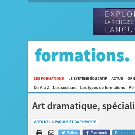
LES FORMATIONS
LE SYSTÈME ÉDUCATIF
ACTUS
ORI
De A à Z
Les secteurs
Les types de formations
Pén
Art dramatique, spéciali
ARTS DE LA PAROLE ET DU THÉÂTRE
Twitter
Facebook
Besoin de + 