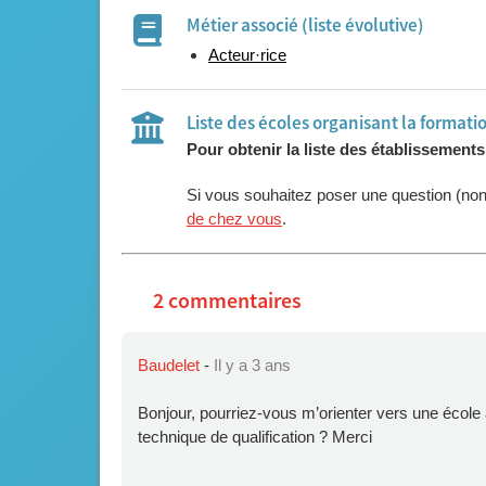
Métier associé (liste évolutive)
Acteur·rice
Liste des écoles organisant la formati
Pour obtenir la liste des établissement
Si vous souhaitez poser une question (no
de chez vous
.
2 commentaires
Baudelet
-
Il y a 3 ans
Bonjour, pourriez-vous m’orienter vers une école 
technique de qualification ? Merci