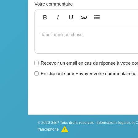
Votre commentaire
Gras
Italique
Souligné
Insérer un lien
Liste non ordonnée
Tapez quelque chose
Recevoir un email en cas de réponse à votre c
En cliquant sur « Envoyer votre commentaire »,
© 2026
SIEP
Tous droits réservés -
Informations légales et
francophone