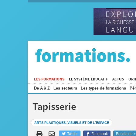
LES FORMATIONS
LE SYSTÈME ÉDUCATIF
ACTUS
ORI
De A à Z
Les secteurs
Les types de formations
Pén
Tapisserie
ARTS PLASTIQUES, VISUELS ET DE L'ESPACE
Twitter
Facebook
Besoin de + 