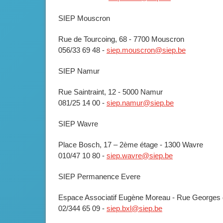
SIEP Mouscron
Rue de Tourcoing, 68 - 7700 Mouscron
056/33 69 48 -
siep.mouscron@siep.be
SIEP Namur
Rue Saintraint, 12 - 5000 Namur
081/25 14 00 -
siep.namur@siep.be
SIEP Wavre
Place Bosch, 17 – 2ème étage - 1300 Wavre
010/47 10 80 -
siep.wavre@siep.be
SIEP Permanence Evere
Espace Associatif Eugène Moreau - Rue Georges 
02/344 65 09 -
siep.bxl@siep.be