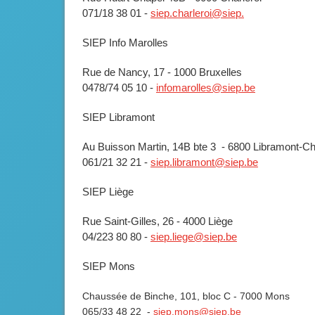
071/18 38 01 -
siep.charleroi@siep.
SIEP Info Marolles
Rue de Nancy, 17 - 1000 Bruxelles
0478/74 05 10 -
infomarolles@siep.be
SIEP Libramont
Au Buisson Martin, 14B bte 3 - 6800 Libramont-C
061/21 32 21 -
siep.libramont@siep.be
SIEP Liège
Rue Saint-Gilles, 26 - 4000 Liège
04/223 80 80 -
siep.liege@siep.be
SIEP Mons
Chaussée de Binche, 101, bloc C - 7000 Mons
065/33 48 22 -
siep.mons@siep.be