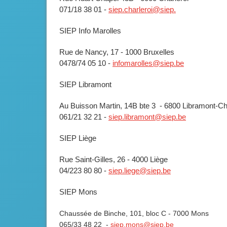
071/18 38 01 -
siep.charleroi@siep.
SIEP Info Marolles
Rue de Nancy, 17 - 1000 Bruxelles
0478/74 05 10 -
infomarolles@siep.be
SIEP Libramont
Au Buisson Martin, 14B bte 3 - 6800 Libramont-C
061/21 32 21 -
siep.libramont@siep.be
SIEP Liège
Rue Saint-Gilles, 26 - 4000 Liège
04/223 80 80 -
siep.liege@siep.be
SIEP Mons
Chaussée de Binche, 101, bloc C - 7000 Mons
065/33 48 22 -
siep.mons@siep.be