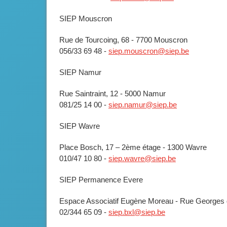
SIEP Mouscron
Rue de Tourcoing, 68 - 7700 Mouscron
056/33 69 48 -
siep.mouscron@siep.be
SIEP Namur
Rue Saintraint, 12 - 5000 Namur
081/25 14 00 -
siep.namur@siep.be
SIEP Wavre
Place Bosch, 17 – 2ème étage - 1300 Wavre
010/47 10 80 -
siep.wavre@siep.be
SIEP Permanence Evere
Espace Associatif Eugène Moreau - Rue Georges 
02/344 65 09 -
siep.bxl@siep.be