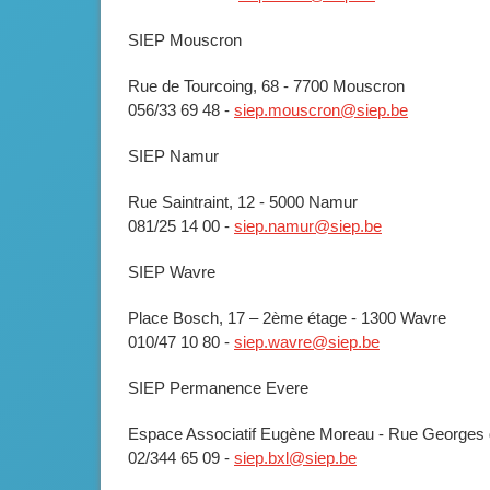
SIEP Mouscron
Rue de Tourcoing, 68 - 7700 Mouscron
056/33 69 48 -
siep.mouscron@siep.be
SIEP Namur
Rue Saintraint, 12 - 5000 Namur
081/25 14 00 -
siep.namur@siep.be
SIEP Wavre
Place Bosch, 17 – 2ème étage - 1300 Wavre
010/47 10 80 -
siep.wavre@siep.be
SIEP Permanence Evere
Espace Associatif Eugène Moreau - Rue Georges 
02/344 65 09 -
siep.bxl@siep.be