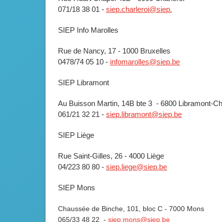
071/18 38 01 -
siep.charleroi@siep.
SIEP Info Marolles
Rue de Nancy, 17 - 1000 Bruxelles
0478/74 05 10 -
infomarolles@siep.be
SIEP Libramont
Au Buisson Martin, 14B bte 3 - 6800 Libramont-C
061/21 32 21 -
siep.libramont@siep.be
SIEP Liège
Rue Saint-Gilles, 26 - 4000 Liège
04/223 80 80 -
siep.liege@siep.be
SIEP Mons
Chaussée de Binche, 101, bloc C - 7000 Mons
065/33 48 22 -
siep.mons@siep.be